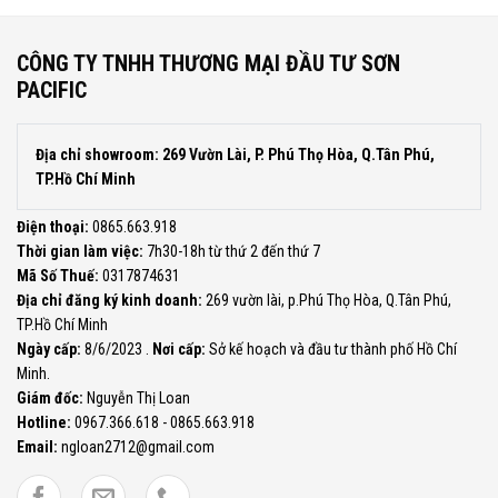
CÔNG TY TNHH THƯƠNG MẠI ĐẦU TƯ SƠN
PACIFIC
Địa chỉ showroom: 269 Vườn Lài, P. Phú Thọ Hòa, Q.Tân Phú,
TP.Hồ Chí Minh
Điện thoại:
0865.663.918
Thời gian làm việc:
7h30-18h từ thứ 2 đến thứ 7
Mã Số Thuế:
0317874631
Địa chỉ đăng ký kinh doanh:
269 vườn lài, p.Phú Thọ Hòa, Q.Tân Phú,
TP.Hồ Chí Minh
Ngày cấp:
8/6/2023 .
Nơi cấp:
Sở kế hoạch và đầu tư thành phố Hồ Chí
Minh.
Giám đốc:
Nguyễn Thị Loan
Hotline:
0967.366.618 - 0865.663.918
Email:
ngloan2712@gmail.com