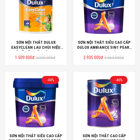
SƠN NỘI THẤT DULUX
SƠN NỘI THẤT SIÊU CAO CẤP
EASYCLEAN LAU CHÙI HIỆU
DULUX AMBIANCE 5IN1 PEARL
QUẢ BỀ MẶT MỜ THÙNG 15L
GLOW BÓNG MỜ THÙNG 15L
Giá
Giá
Giá
Giá
1.509.000
đ
3.030.000
đ
2.935.000
đ
5.664.000
đ
gốc
hiện
gốc
hiện
là:
tại
là:
tại
3.030.000đ.
là:
5.664.000đ.
là:
1.509.000đ.
2.935.000đ.
-44%
-46%
SƠN NỘI THẤT SIÊU CAO CẤP
SƠN NỘI THẤT CAO CẤP