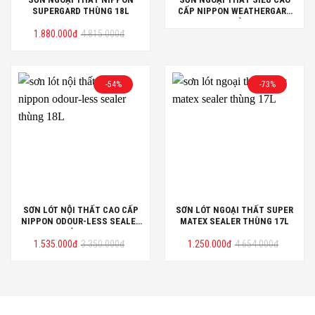
SUPERGARD THÙNG 18L
CẤP NIPPON WEATHERGARD
PLUS+ THÙNG 15L
Giá
Giá
1.880.000
đ
4.815.000
đ
gốc
hiện
là:
tại
4.815.000đ.
là:
1.880.000đ.
-54%
-73%
SƠN LÓT NỘI THẤT CAO CẤP
SƠN LÓT NGOẠI THẤT SUPER
NIPPON ODOUR-LESS SEALER
MATEX SEALER THÙNG 17L
THÙNG 18L
Giá
Giá
Giá
Giá
1.535.000
đ
3.350.000
đ
1.250.000
đ
4.654.000
đ
gốc
hiện
gốc
hiện
là:
tại
là:
tại
3.350.000đ.
là:
4.654.000đ.
là:
1.535.000đ.
1.250.000đ.