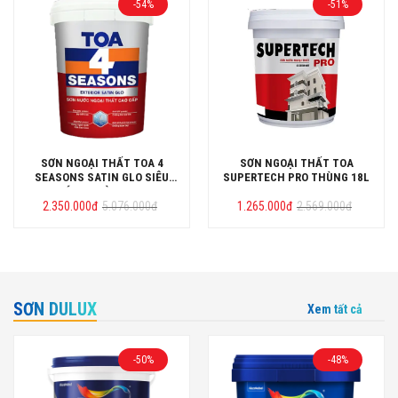
-54%
-51%
SƠN NGOẠI THẤT TOA 4
SƠN NGOẠI THẤT TOA
SEASONS SATIN GLO SIÊU
SUPERTECH PRO THÙNG 18L
BÓNG THÙNG 18L
Giá
Giá
Giá
Giá
2.350.000
đ
5.076.000
đ
1.265.000
đ
2.569.000
đ
gốc
hiện
gốc
hiện
là:
tại
là:
tại
5.076.000đ.
là:
2.569.000đ.
là:
2.350.000đ.
1.265.000đ.
SƠN DULUX
Xem tất cả
-50%
-48%