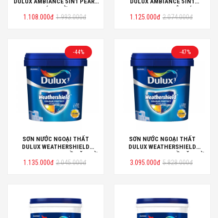
DULUX AMBIANCE 5IN1 PEARL
DULUX AMBIANCE 5IN1
GLOW BÓNG MỜ LON 5L
DIAMOND GLOW SIÊU BÓNG
Giá
Giá
Giá
Giá
1.108.000
đ
1.993.000
đ
1.125.000
LON 5L
đ
2.074.000
đ
gốc
hiện
gốc
hiện
là:
tại
là:
tại
1.993.000đ.
là:
2.074.000đ.
là:
1.108.000đ.
1.125.000đ.
-44%
-47%
SƠN NƯỚC NGOẠI THẤT
SƠN NƯỚC NGOẠI THẤT
DULUX WEATHERSHIELD
DULUX WEATHERSHIELD
COLOUR PROTECH BỀ MẶT MỜ
COLOUR PROTECH BỀ MẶT MỜ
Giá
Giá
Giá
Giá
1.135.000
THÙNG 5L
đ
2.045.000
đ
3.095.000
THÙNG 15L
đ
5.828.000
đ
gốc
hiện
gốc
hiện
là:
tại
là:
tại
2.045.000đ.
là:
5.828.000đ.
là:
1.135.000đ.
3.095.000đ.