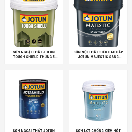
SƠN NGOẠI THẤT JOTUN
SƠN NỘI THẤT SIÊU CAO CẤP
TOUGH SHIELD THÙNG 5
JOTUN MAJESTIC SANG
LITES
TRỌNG
SƠN NGOẠI THẤT JOTUN
SƠN LÓT CHỐNG KIỀM NỘT