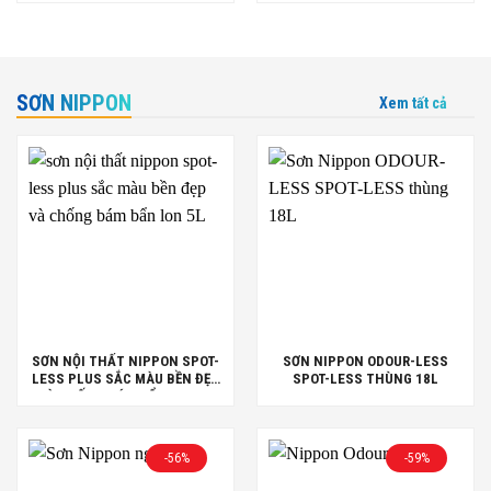
SƠN NIPPON
Xem tất cả
SƠN NỘI THẤT NIPPON SPOT-
SƠN NIPPON ODOUR-LESS
LESS PLUS SẮC MÀU BỀN ĐẸP
SPOT-LESS THÙNG 18L
VÀ CHỐNG BÁM BẨN LON 5L
-56%
-59%