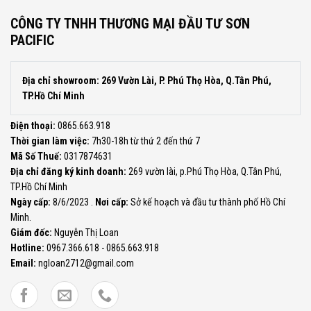
valorbet
CÔNG TY TNHH THƯƠNG MẠI ĐẦU TƯ SƠN
PACIFIC
Địa chỉ showroom: 269 Vườn Lài, P. Phú Thọ Hòa, Q.Tân Phú,
TP.Hồ Chí Minh
Điện thoại:
0865.663.918
Thời gian làm việc:
7h30-18h từ thứ 2 đến thứ 7
Mã Số Thuế:
0317874631
Địa chỉ đăng ký kinh doanh:
269 vườn lài, p.Phú Thọ Hòa, Q.Tân Phú,
TP.Hồ Chí Minh
Ngày cấp:
8/6/2023 .
Nơi cấp:
Sở kế hoạch và đầu tư thành phố Hồ Chí
Minh.
Giám đốc:
Nguyễn Thị Loan
Hotline:
0967.366.618 - 0865.663.918
Email:
ngloan2712@gmail.com