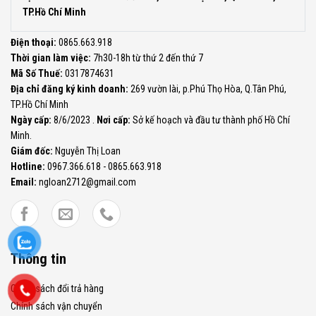
TP.Hồ Chí Minh
Điện thoại:
0865.663.918
Thời gian làm việc:
7h30-18h từ thứ 2 đến thứ 7
Mã Số Thuế:
0317874631
Địa chỉ đăng ký kinh doanh:
269 vườn lài, p.Phú Thọ Hòa, Q.Tân Phú,
TP.Hồ Chí Minh
Ngày cấp:
8/6/2023 .
Nơi cấp:
Sở kế hoạch và đầu tư thành phố Hồ Chí
Minh.
Giám đốc:
Nguyễn Thị Loan
Hotline:
0967.366.618 - 0865.663.918
Email:
ngloan2712@gmail.com
Thông tin
Chính sách đổi trả hàng
Chính sách vận chuyển