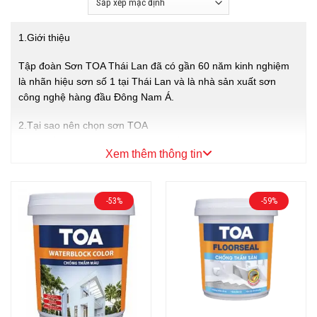
1.Giới thiệu
Tập đoàn Sơn TOA Thái Lan đã có gần 60 năm kinh nghiệm
là nhãn hiệu sơn số 1 tại Thái Lan và là nhà sản xuất sơn
công nghệ hàng đầu Đông Nam Á.
2.Tại sao nên chọn sơn TOA
– Đón đầu những công nghệ tiên tiến Với định hướng TOA
Xem thêm thông tin
Greenovation – từ quy trình sản xuất đến hoạt động nghiên
cứu và phát triển sản phẩm : Sản phẩm phải mang tính an
toàn, thân thiện với môi trường, công nghệ sơn ưu việt cho
-53%
-59%
thời đại mới.
– Ứng dụng công nghệ xanh đạt chứng nhận Xanh Green
Label Singapore
– Giải pháp tối ưu và tiết kiệm cho mọi công trình
– Giá cả rất hợp lý
3.Ưu điểm
Các sản phẩm sơn TOA được ứng dụng những công nghệ
tiên tiến vượt bậc mang lại chất lượng cuộc sống tốt nhất cho