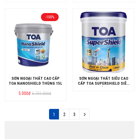
-100%
SƠN NGOẠI THẤT CAO CẤP
SƠN NGOẠI THẤT SIÊU CAO
TOA NANOSHIELD THÙNG 15L
CẤP TOA SUPERSHIELD SIÊU
BÓNG
Giá
Giá
5.000
đ
6.731.000
đ
gốc
hiện
là:
tại
6.731.000đ.
là:
5.000đ.
1
2
3