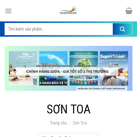
Skip
to
content
Tìm
kiếm:
SƠN TOA
Trang chủ
/
Sơn Toa