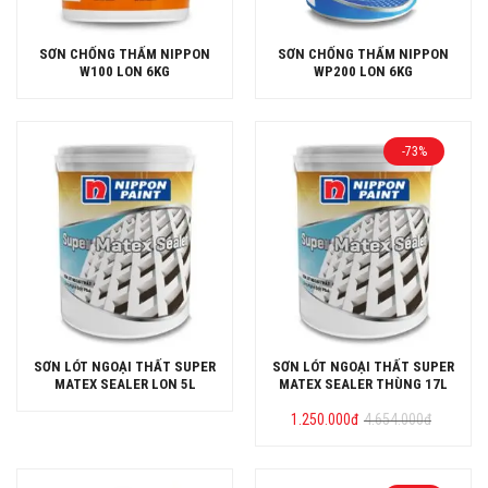
SƠN CHỐNG THẤM NIPPON
SƠN CHỐNG THẤM NIPPON
W100 LON 6KG
WP200 LON 6KG
-73%
SƠN LÓT NGOẠI THẤT SUPER
SƠN LÓT NGOẠI THẤT SUPER
MATEX SEALER LON 5L
MATEX SEALER THÙNG 17L
Giá
Giá
1.250.000
đ
4.654.000
đ
gốc
hiện
là:
tại
4.654.000đ.
là:
1.250.000đ.