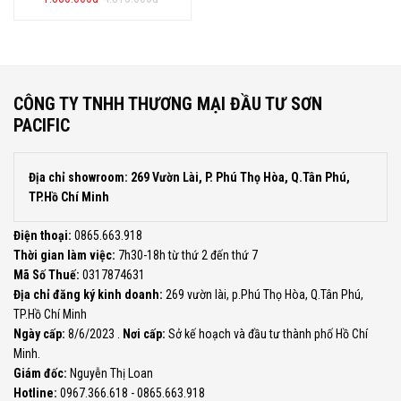
gốc
hiện
là:
tại
4.815.000đ.
là:
1.880.000đ.
CÔNG TY TNHH THƯƠNG MẠI ĐẦU TƯ SƠN
PACIFIC
Địa chỉ showroom: 269 Vườn Lài, P. Phú Thọ Hòa, Q.Tân Phú,
TP.Hồ Chí Minh
Điện thoại:
0865.663.918
Thời gian làm việc:
7h30-18h từ thứ 2 đến thứ 7
Mã Số Thuế:
0317874631
Địa chỉ đăng ký kinh doanh:
269 vườn lài, p.Phú Thọ Hòa, Q.Tân Phú,
TP.Hồ Chí Minh
Ngày cấp:
8/6/2023 .
Nơi cấp:
Sở kế hoạch và đầu tư thành phố Hồ Chí
Minh.
Giám đốc:
Nguyễn Thị Loan
Hotline:
0967.366.618 - 0865.663.918