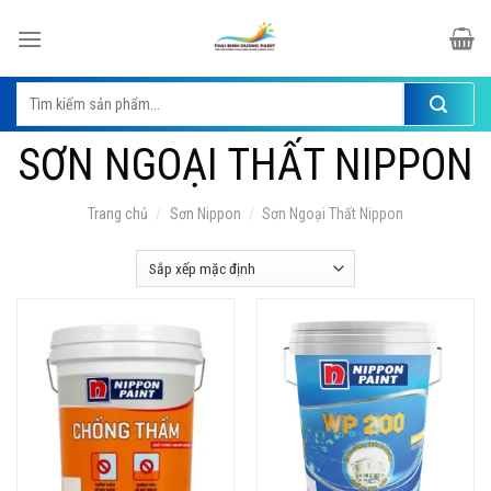
Skip
to
content
Tìm
kiếm:
SƠN NGOẠI THẤT NIPPON
Trang chủ
/
Sơn Nippon
/
Sơn Ngoại Thất Nippon