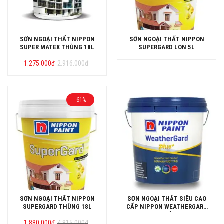
SƠN NGOẠI THẤT NIPPON
SƠN NGOẠI THẤT NIPPON
SUPER MATEX THÙNG 18L
SUPERGARD LON 5L
Giá
Giá
1.275.000
đ
2.916.000
đ
gốc
hiện
là:
tại
2.916.000đ.
là:
1.275.000đ.
-61%
SƠN NGOẠI THẤT NIPPON
SƠN NGOẠI THẤT SIÊU CAO
SUPERGARD THÙNG 18L
CẤP NIPPON WEATHERGARD
PLUS+ THÙNG 15L
Giá
Giá
1.880.000
đ
4.815.000
đ