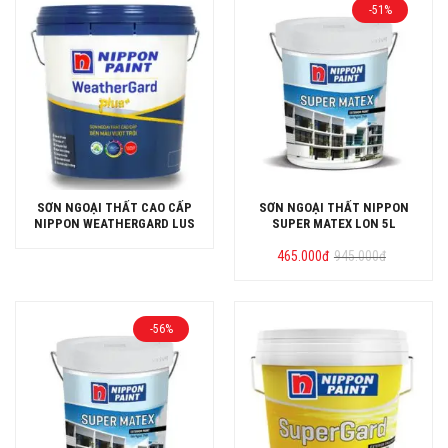
-51%
SƠN NGOẠI THẤT CAO CẤP
SƠN NGOẠI THẤT NIPPON
NIPPON WEATHERGARD LUS
SUPER MATEX LON 5L
Giá
Giá
465.000
đ
945.000
đ
gốc
hiện
là:
tại
945.000đ.
là:
465.000đ.
-56%