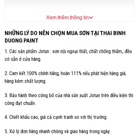
viết đã giúp bạn hiểu rõ hơn về dòng sơn này..
>> Nhận báo giá ngay, liên hệ: 0865663918
Xem thêm thông tin
NHỮNG LÝ DO NÊN CHỌN MUA SƠN TẠI THAI BINH
DUONG PAINT
1. Các sản phẩm Jotun : sơn nội ngoại thất, chất chống thấm,..đều
có sẵn ở cửa hàng.
2. Cam kết 100% chính hãng, hoàn 111% nếu phát hiện hàng già,
hàng kém chất lượng.
3. Bảo hành theo công bố của nhà sản xuất Jotun trên điều kiện thi
công đạt chuẩn.
4. Chiết khấu cao, giá cả cạnh tranh so với thị trường.
5. Xử lý đơn hàng nhanh chóng và giao hàng trong ngày.