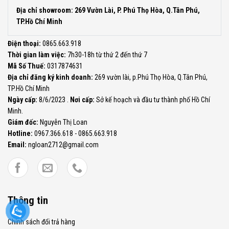
Địa chỉ showroom: 269 Vườn Lài, P. Phú Thọ Hòa, Q.Tân Phú,
TP.Hồ Chí Minh
Điện thoại:
0865.663.918
Thời gian làm việc:
7h30-18h từ thứ 2 đến thứ 7
Mã Số Thuế:
0317874631
Địa chỉ đăng ký kinh doanh:
269 vườn lài, p.Phú Thọ Hòa, Q.Tân Phú,
TP.Hồ Chí Minh
Ngày cấp:
8/6/2023 .
Nơi cấp:
Sở kế hoạch và đầu tư thành phố Hồ Chí
Minh.
Giám đốc:
Nguyễn Thị Loan
Hotline:
0967.366.618 - 0865.663.918
Email:
ngloan2712@gmail.com
Thông tin
Chính sách đổi trả hàng