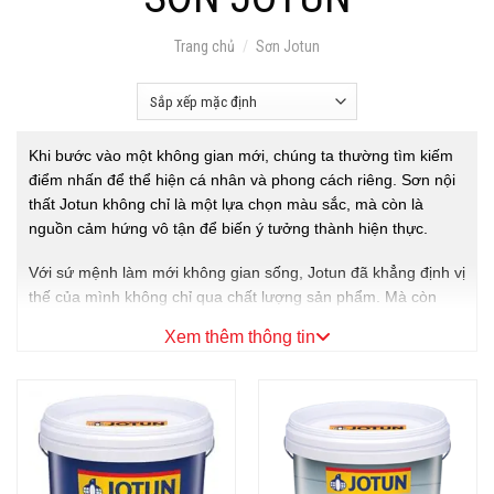
Trang chủ
/
Sơn Jotun
Khi bước vào một không gian mới, chúng ta thường tìm kiếm
điểm nhấn để thể hiện cá nhân và phong cách riêng. Sơn nội
thất Jotun không chỉ là một lựa chọn màu sắc, mà còn là
nguồn cảm hứng vô tận để biến ý tưởng thành hiện thực.
Với sứ mệnh làm mới không gian sống, Jotun đã khẳng định vị
thế của mình không chỉ qua chất lượng sản phẩm. Mà còn
qua sự đổi mới và sáng tạo trong trang trí nội thất. Hãy cùng
Xem thêm thông tin
nhau khám phá sức mạnh của sơn nội thất Jotun và cách mà
nó làm nên sự khác biệt cho ngôi nhà của bạn.
1.Giới thiệu về Sơn nội thất jotun
Jotun là thương hiệu sơn đến từ Na Uy. Đây là một trong
những nhà sản xuất sơn và chất phủ hàng đầu thế giới. Trong
gần một thế kỷ, Jotun giúp bảo vệ mọi công trình – từ những