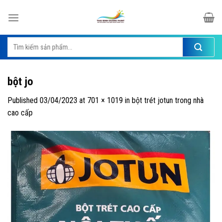
Skip
to
content
Tìm
kiếm:
bột jo
Published
03/04/2023
at
701 × 1019
in
bột trét jotun trong nhà
cao cấp