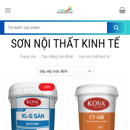
Skip
to
content
Tìm
kiếm:
SƠN NỘI THẤT KINH TẾ
Trang chủ
/
Các Hãng Sơn Khác
/
Sơn nội thất kinh tế
-24%