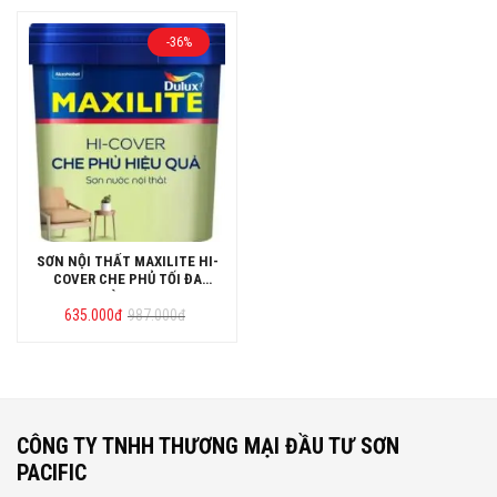
-36%
SƠN NỘI THẤT MAXILITE HI-
COVER CHE PHỦ TỐI ĐA
THÙNG 15L
Giá
Giá
635.000
đ
987.000
đ
gốc
hiện
là:
tại
987.000đ.
là:
635.000đ.
CÔNG TY TNHH THƯƠNG MẠI ĐẦU TƯ SƠN
PACIFIC