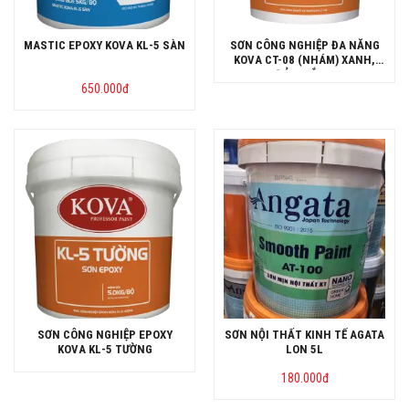
MASTIC EPOXY KOVA KL-5 SÀN
SƠN CÔNG NGHIỆP ĐA NĂNG
KOVA CT-08 (NHÁM) XANH,
ĐỎ, TRẮNG
650.000
đ
SƠN CÔNG NGHIỆP EPOXY
SƠN NỘI THẤT KINH TẾ AGATA
KOVA KL-5 TƯỜNG
LON 5L
180.000
đ