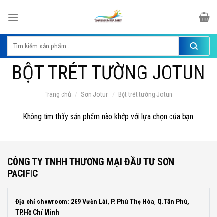
Skip
to
content
Tìm
kiếm:
BỘT TRÉT TƯỜNG JOTUN
Trang chủ
/
Sơn Jotun
/
Bột trét tường Jotun
Không tìm thấy sản phẩm nào khớp với lựa chọn của bạn.
CÔNG TY TNHH THƯƠNG MẠI ĐẦU TƯ SƠN
PACIFIC
Địa chỉ showroom: 269 Vườn Lài, P. Phú Thọ Hòa, Q.Tân Phú,
TP.Hồ Chí Minh