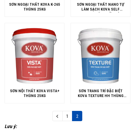
SƠN NGOẠI THẤT KOVA K-265
SƠN NGOẠI THẤT NANO TỰ
THÙNG 25KG
LÀM SẠCH KOVA SELF
CLEANING BÓNG MỜ THÙNG
4KG
SƠN NỘI THẤT KOVA VISTA+
SƠN TRANG TRÍ ĐẶC BIỆT
THÙNG 25KG
KOVA TEXTURE HH THÙNG
30KG
1
2
Lưu ý: