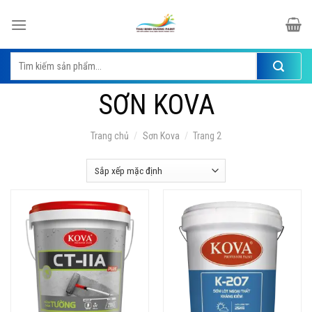
Skip
to
content
Tìm
kiếm:
SƠN KOVA
Trang chủ
/
Sơn Kova
/
Trang 2