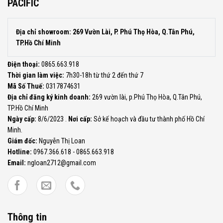
PACIFIC
Địa chỉ showroom: 269 Vườn Lài, P. Phú Thọ Hòa, Q.Tân Phú,
TP.Hồ Chí Minh
Điện thoại:
0865.663.918
Thời gian làm việc:
7h30-18h từ thứ 2 đến thứ 7
Mã Số Thuế:
0317874631
Địa chỉ đăng ký kinh doanh:
269 vườn lài, p.Phú Thọ Hòa, Q.Tân Phú,
TP.Hồ Chí Minh
Ngày cấp:
8/6/2023 .
Nơi cấp:
Sở kế hoạch và đầu tư thành phố Hồ Chí
Minh.
Giám đốc:
Nguyễn Thị Loan
Hotline:
0967.366.618 - 0865.663.918
Email:
ngloan2712@gmail.com
Thông tin