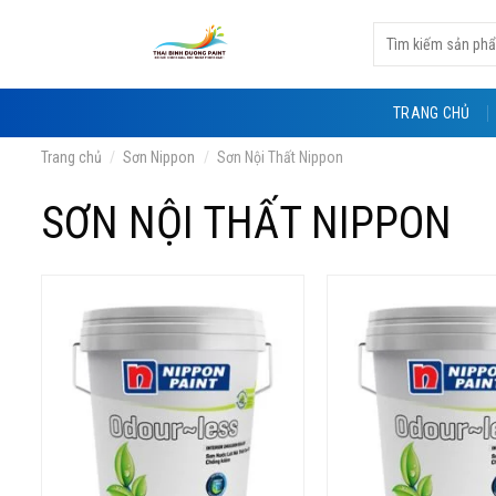
Skip
Tìm
to
kiếm:
content
TRANG CHỦ
Trang chủ
/
Sơn Nippon
/
Sơn Nội Thất Nippon
SƠN NỘI THẤT NIPPON