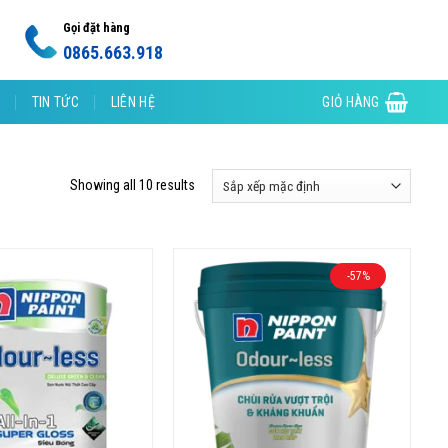
Gọi đặt hàng
0865.663.918
TIN TỨC
LIÊN HỆ
GIỎ HÀNG
Showing all 10 results
-57%