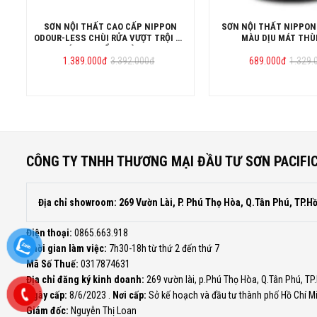
SƠN NỘI THẤT CAO CẤP NIPPON
SƠN NỘI THẤT NIPPON
ODOUR-LESS CHÙI RỬA VƯỢT TRỘI VÀ
MÀU DỊU MÁT THÙ
KHÁNG KHUẨN THÙNG 15L
Giá
Giá
Giá
Giá
1.389.000
đ
3.392.000
đ
689.000
đ
1.329.
gốc
hiện
gốc
hiện
là:
tại
là:
tại
3.392.000đ.
là:
1.329
là:
1.389.000đ.
689.0
CÔNG TY TNHH THƯƠNG MẠI ĐẦU TƯ SƠN PACIFI
Địa chỉ showroom: 269 Vườn Lài, P. Phú Thọ Hòa, Q.Tân Phú, TP.H
Điện thoại:
0865.663.918
Thời gian làm việc:
7h30-18h từ thứ 2 đến thứ 7
Mã Số Thuế:
0317874631
Địa chỉ đăng ký kinh doanh:
269 vườn lài, p.Phú Thọ Hòa, Q.Tân Phú, TP
Ngày cấp:
8/6/2023 .
Nơi cấp:
Sở kế hoạch và đầu tư thành phố Hồ Chí M
Giám đốc:
Nguyễn Thị Loan