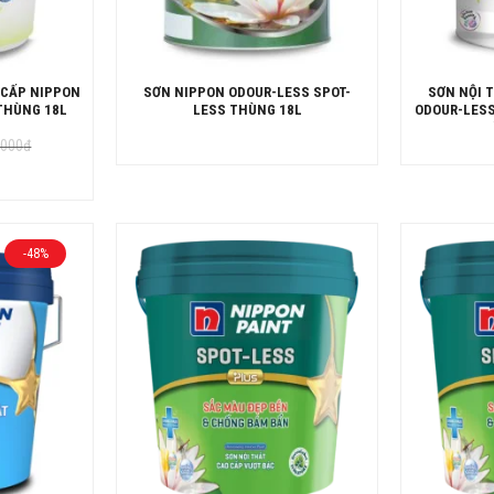
 CẤP NIPPON
SƠN NIPPON ODOUR-LESS SPOT-
SƠN NỘI 
THÙNG 18L
LESS THÙNG 18L
ODOUR-LESS
.000
đ
.000đ.
.000đ.
-48%