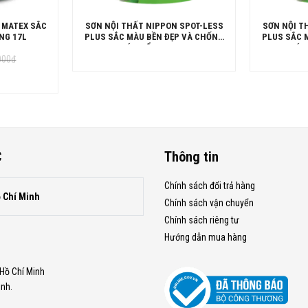
 MATEX SẮC
SƠN NỘI THẤT NIPPON SPOT-LESS
SƠN NỘI T
NG 17L
PLUS SẮC MÀU BỀN ĐẸP VÀ CHỐNG
PLUS SẮC 
BÁM BẨN LON 5L
BÁM
000
đ
.000đ.
00đ.
C
Thông tin
Chính sách đổi trả hàng
ồ Chí Minh
Chính sách vận chuyển
Chính sách riêng tư
Hướng dẫn mua hàng
.Hồ Chí Minh
inh.