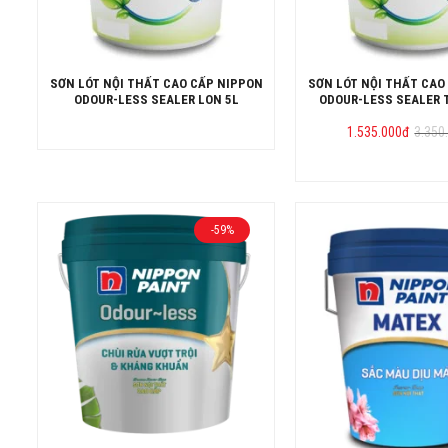
SƠN LÓT NỘI THẤT CAO CẤP NIPPON
SƠN LÓT NỘI THẤT CAO
ODOUR-LESS SEALER LON 5L
ODOUR-LESS SEALER 
Giá
Giá
1.535.000
đ
3.350
gốc
hiện
là:
tại
3.350
là:
1.535
-59%