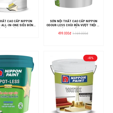
THẤT CAO CẤP NIPPON
SƠN NỘI THẤT CAO CẤP NIPPON
 ALL-IN-ONE SIÊU BÓNG
ODOUR-LESS CHÙI RỬA VƯỢT TRỘI VÀ
(KHÔNG MÙI)
KHÁNG KHUẨN LON 5L
Giá
Giá
499.000
đ
1.169.000
đ
gốc
hiện
là:
tại
1.169.000đ.
là:
499.000đ.
-43%