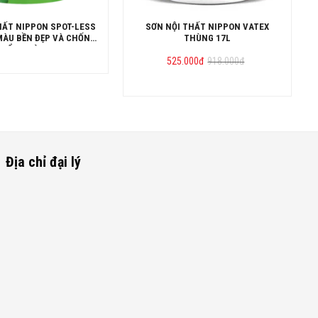
HẤT NIPPON SPOT-LESS
SƠN NỘI THẤT NIPPON VATEX
MÀU BỀN ĐẸP VÀ CHỐNG
THÙNG 17L
 BẨN THÙNG 15L
Giá
Giá
525.000
đ
918.000
đ
gốc
hiện
là:
tại
918.000đ.
là:
525.000đ.
Địa chỉ đại lý