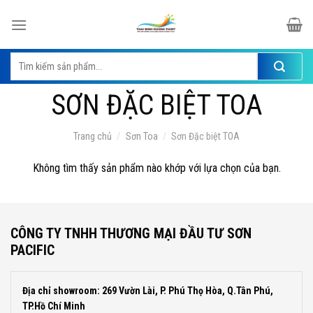
Skip
to
content
Tìm
kiếm:
SƠN ĐẶC BIỆT TOA
Trang chủ
/
Sơn Toa
/
Sơn Đặc biệt TOA
Không tìm thấy sản phẩm nào khớp với lựa chọn của bạn.
CÔNG TY TNHH THƯƠNG MẠI ĐẦU TƯ SƠN
PACIFIC
Địa chỉ showroom: 269 Vườn Lài, P. Phú Thọ Hòa, Q.Tân Phú,
TP.Hồ Chí Minh