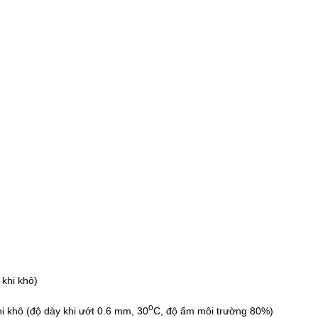
khi khô)
o
hi khô (độ dày khi ướt 0.6 mm, 30
C, độ ẩm môi trường 80%)