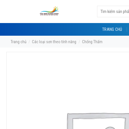
Skip
Tìm
to
kiếm:
content
TRANG CHỦ
Trang chủ
/
Các loại sơn theo tính năng
/
Chống Thấm