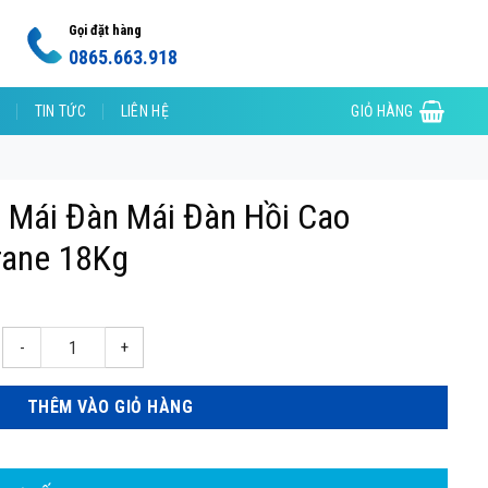
Gọi đặt hàng
0865.663.918
TIN TỨC
LIÊN HỆ
GIỎ HÀNG
 Mái Đàn Mái Đàn Hồi Cao
rane 18Kg
i cao sikaproof membrane 18Kg số lượng
THÊM VÀO GIỎ HÀNG