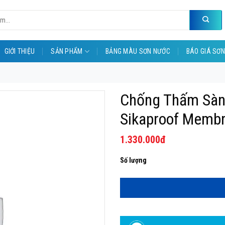
GIỚI THIỆU
SẢN PHẨM
BẢNG MÀU SƠN NƯỚC
BÁO GIÁ SƠN
Chống Thấm Sàn
Sikaproof Memb
1.330.000
đ
chống thấm sàn mái đàn mái đàn hồ