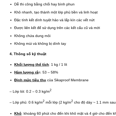
Dễ thi công bằng chổi hay bình phun
Khô nhanh, tạo thành một lớp phủ bền và linh hoạt
Đặc tính kết dính tuyệt hảo và lấp kín các vết nứt
Được liên kết để sử dụng trên các kết cấu cũ và mới
Không chứa dung môi
Không mùi và không bị dính tay
4. Thông số kỹ thuật
Khối lượng thể tích
: 1 kg / 1 lít
Hàm lượng rắ
n: 53 – 58%
Định mức tiêu thụ
của Sikaproof Membrane
2
– Lớp lót: 0.2 – 0.3 kg/m
2
2
– Lớp phủ: 0.6 kg/m
mỗi lớp (2 kg/m
cho độ dày ~ 1.1 mm sau 
Khô
: khoảng 60 phút cho đến khi khô mặt và 4 giờ cho đến k