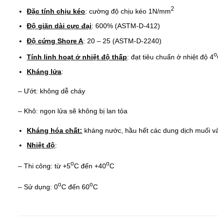
2
Đặc tính chịu kéo
: cường độ chịu kéo 1N/mm
Độ giãn dài cực đại
: 600% (ASTM-D-412)
Độ cứng Shore A
: 20 – 25 (ASTM-D-2240)
o
Tính linh hoạt ở nhiệt độ thấp
: đạt tiêu chuẩn ở nhiệt độ 4
Kháng lửa
:
– Ướt: không dễ cháy
– Khô: ngọn lửa sẽ không bị lan tỏa
Kháng hóa chất:
kháng nước, hầu hết các dung dịch muối và
Nhiệt độ
:
o
o
– Thi công: từ +5
C đến +40
C
o
o
– Sử dụng: 0
C đến 60
C