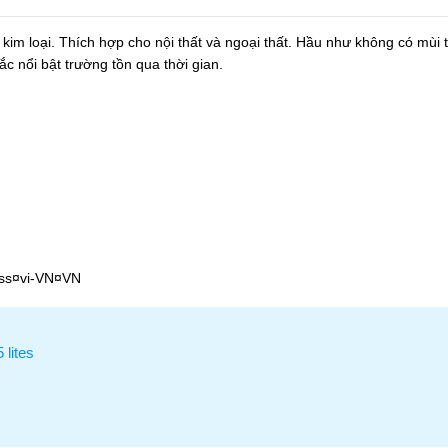
m loại. Thích hợp cho nội thất và ngoại thất. Hầu như không có mùi tro
 nổi bật trường tồn qua thời gian.
oss¤vi-VN¤VN
 lites