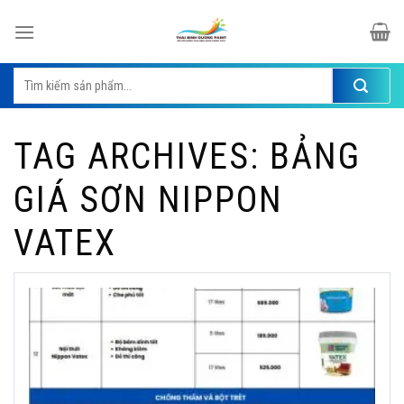
Skip
to
content
Tìm
kiếm:
TAG ARCHIVES:
BẢNG
GIÁ SƠN NIPPON
VATEX