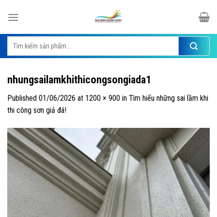
Skip
to
content
Tìm
kiếm:
nhungsailamkhithicongsongiada1
Published
01/06/2026
at
1200 × 900
in
Tìm hiểu những sai lầm khi
thi công sơn giả đá!