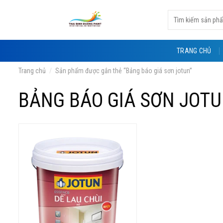
Skip
Tìm
to
kiếm:
content
TRANG CHỦ
Trang chủ
/
Sản phẩm được gắn thẻ “Bảng báo giá sơn jotun”
BẢNG BÁO GIÁ SƠN JOT