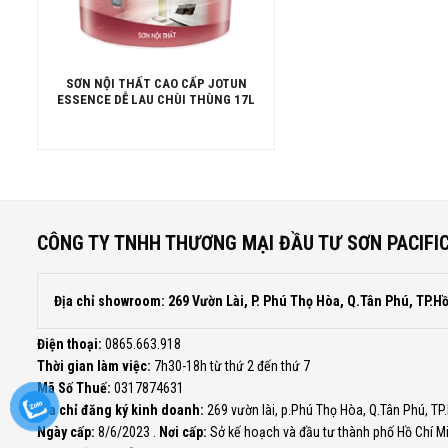
SƠN NỘI THẤT CAO CẤP JOTUN
ESSENCE DỄ LAU CHÙI THÙNG 17L
CÔNG TY TNHH THƯƠNG MẠI ĐẦU TƯ SƠN PACIFI
Địa chỉ showroom: 269 Vườn Lài, P. Phú Thọ Hòa, Q.Tân Phú, TP.H
Điện thoại:
0865.663.918
Thời gian làm việc:
7h30-18h từ thứ 2 đến thứ 7
Mã Số Thuế:
0317874631
Địa chỉ đăng ký kinh doanh:
269 vườn lài, p.Phú Thọ Hòa, Q.Tân Phú, TP
Ngày cấp:
8/6/2023 .
Nơi cấp:
Sở kế hoạch và đầu tư thành phố Hồ Chí M