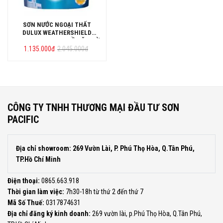
SƠN NƯỚC NGOẠI THẤT
DULUX WEATHERSHIELD
COLOUR PROTECH BỀ MẶT MỜ
Giá
Giá
1.135.000
THÙNG 5L
đ
2.045.000
đ
gốc
hiện
là:
tại
2.045.000đ.
là:
1.135.000đ.
CÔNG TY TNHH THƯƠNG MẠI ĐẦU TƯ SƠN
PACIFIC
Địa chỉ showroom: 269 Vườn Lài, P. Phú Thọ Hòa, Q.Tân Phú,
TP.Hồ Chí Minh
Điện thoại:
0865.663.918
Thời gian làm việc:
7h30-18h từ thứ 2 đến thứ 7
Mã Số Thuế:
0317874631
Địa chỉ đăng ký kinh doanh:
269 vườn lài, p.Phú Thọ Hòa, Q.Tân Phú,