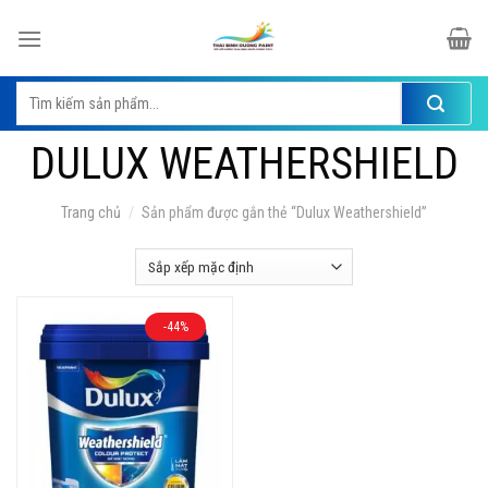
Skip
to
content
Tìm
kiếm:
DULUX WEATHERSHIELD
Trang chủ
/
Sản phẩm được gắn thẻ “Dulux Weathershield”
-44%