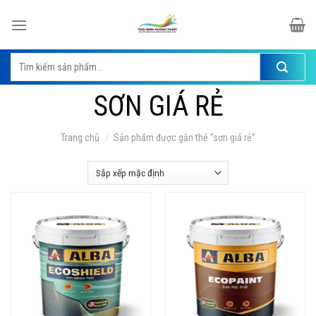
Skip
to
content
Tìm
kiếm:
SƠN GIÁ RẺ
Trang chủ
/
Sản phẩm được gắn thẻ “sơn giá rẻ”