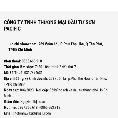
1.329.000đ.
là:
689.000đ.
CÔNG TY TNHH THƯƠNG MẠI ĐẦU TƯ SƠN
PACIFIC
Địa chỉ showroom: 269 Vườn Lài, P. Phú Thọ Hòa, Q.Tân Phú,
TP.Hồ Chí Minh
Điện thoại:
0865.663.918
Thời gian làm việc:
7h30-18h từ thứ 2 đến thứ 7
Mã Số Thuế:
0317874631
Địa chỉ đăng ký kinh doanh:
269 vườn lài, p.Phú Thọ Hòa, Q.Tân Phú,
TP.Hồ Chí Minh
Ngày cấp:
8/6/2023 .
Nơi cấp:
Sở kế hoạch và đầu tư thành phố Hồ Chí
Minh.
Giám đốc:
Nguyễn Thị Loan
Hotline:
0967.366.618 - 0865.663.918
Email:
ngloan2712@gmail.com