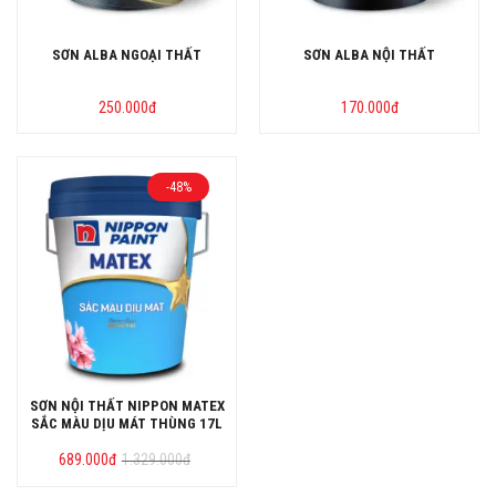
SƠN ALBA NGOẠI THẤT
SƠN ALBA NỘI THẤT
250.000
đ
170.000
đ
-48%
SƠN NỘI THẤT NIPPON MATEX
SẮC MÀU DỊU MÁT THÙNG 17L
Giá
Giá
689.000
đ
1.329.000
đ
gốc
hiện
là:
tại