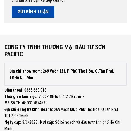
cho lần bình luận kế tiếp của tôi.
CÔNG TY TNHH THƯƠNG MẠI ĐẦU TƯ SƠN
PACIFIC
Địa chỉ showroom: 269 Vườn Lài, P. Phú Thọ Hòa, Q.Tân Phú,
TP.Hồ Chí Minh
Điện thoại:
0865.663.918
Thời gian làm việc:
7h30-18h từ thứ 2 đến thứ 7
Mã Số Thuế:
0317874631
Địa chỉ đăng ký kinh doanh:
269 vườn lài, p.Phú Thọ Hòa, Q.Tân Phú,
TP.Hồ Chí Minh
Ngày cấp:
8/6/2023 .
Nơi cấp:
Sở kế hoạch và đầu tư thành phố Hồ Chí
Minh.