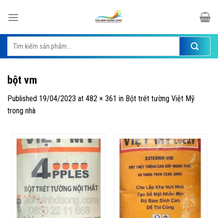
Skip
to
content
Tìm
kiếm:
bột vm
Published
19/04/2023
at
482 × 361
in
Bột trét tường Việt Mỹ
trong nhà