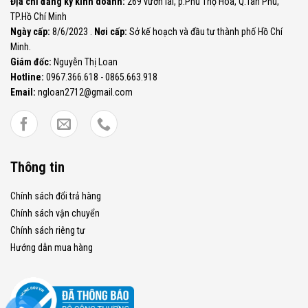
Địa chỉ đăng ký kinh doanh:
269 vườn lài, p.Phú Thọ Hòa, Q.Tân Phú,
TP.Hồ Chí Minh
Ngày cấp:
8/6/2023 .
Nơi cấp:
Sở kế hoạch và đầu tư thành phố Hồ Chí
Minh.
Giám đốc:
Nguyễn Thị Loan
Hotline:
0967.366.618 - 0865.663.918
Email:
ngloan2712@gmail.com
Thông tin
Chính sách đổi trả hàng
Chính sách vận chuyển
Chính sách riêng tư
Hướng dẫn mua hàng