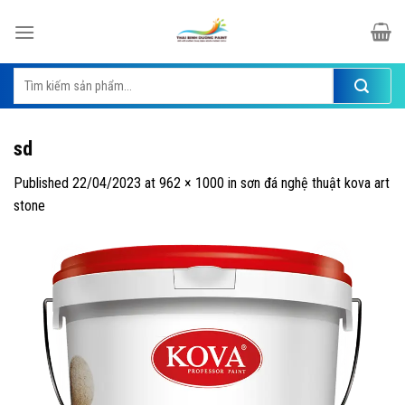
Skip
to
content
Tìm
kiếm:
sd
Published
22/04/2023
at
962 × 1000
in
sơn đá nghệ thuật kova art
stone