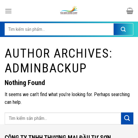
Skip
to
content
Tìm
kiếm:
AUTHOR ARCHIVES:
ADMINBACKUP
Nothing Found
It seems we can’t find what you’re looking for. Perhaps searching
can help.
CÔNG TY TNHH THƯƠNG MẠI ĐẦU TƯ SƠN