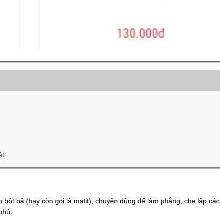
ật
óm bột bả (hay còn gọi là matit), chuyên dùng để làm phẳng, che lấp cá
phủ.