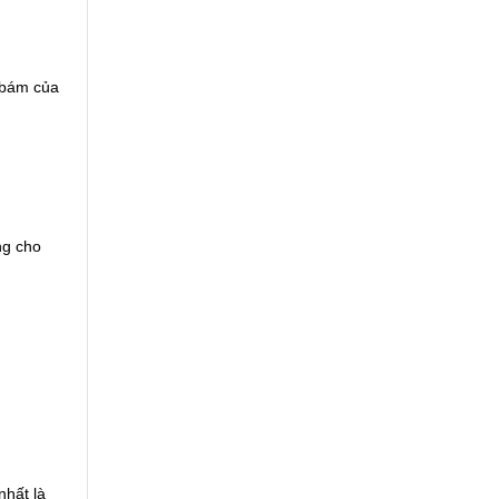
ộ bám của
ng cho
nhất là