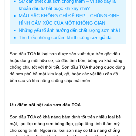
Sự cần thiết của sơn chống thấm – Vì sao đây là
khoản đầu tư bắt buộc khi xây nhà?
MÀU SẮC KHÔNG CHỈ ĐỂ ĐẸP – CHÚNG ĐỊNH
HÌNH CẢM XÚC CỦA MỘT KHÔNG GIAN
Những yếu tố ảnh hưởng đến chất lượng sơn nhà !
Tìm hiểu những sai lầm khi thi công sơn giả đá!
Sơn dầu TOA là loại sơn được sản xuất dựa trên gốc dầu
hoặc dung môi hữu cơ, có đặc tính bền, bóng và khả năng
chống chịu tốt với thời tiết. Sơn dầu TOA thường được dùng
để sơn phủ bề mặt kim loại, gỗ, hoặc các vật liệu cần độ
bền cao và khả năng chống chịu mài mòn.
Ưu điểm nổi bật của sơn dầu TOA
Sơn dầu TOA có khả năng bám dính tốt trên nhiều loại bề
mặt, tạo lớp màng sơn bóng đẹp, giúp tăng tính thẩm mỹ
cho công trình. Ngoài ra, loại sơn này có khả năng chống