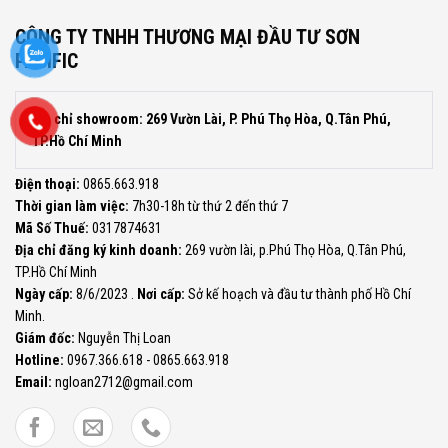
CÔNG TY TNHH THƯƠNG MẠI ĐẦU TƯ SƠN
PACIFIC
Địa chỉ showroom: 269 Vườn Lài, P. Phú Thọ Hòa, Q.Tân Phú,
TP.Hồ Chí Minh
Điện thoại:
0865.663.918
Thời gian làm việc:
7h30-18h từ thứ 2 đến thứ 7
Mã Số Thuế:
0317874631
Địa chỉ đăng ký kinh doanh:
269 vườn lài, p.Phú Thọ Hòa, Q.Tân Phú,
TP.Hồ Chí Minh
Ngày cấp:
8/6/2023 .
Nơi cấp:
Sở kế hoạch và đầu tư thành phố Hồ Chí
Minh.
Giám đốc:
Nguyễn Thị Loan
Hotline:
0967.366.618 - 0865.663.918
Email:
ngloan2712@gmail.com