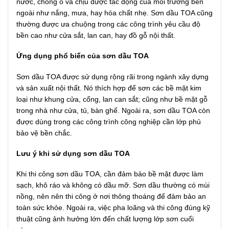
nước, chống ố và chịu được tác động của môi trường bên
ngoài như nắng, mưa, hay hóa chất nhẹ. Sơn dầu TOA cũng
thường được ưa chuộng trong các công trình yêu cầu độ
bền cao như cửa sắt, lan can, hay đồ gỗ nội thất.
Ứng dụng phổ biến của sơn dầu TOA
Sơn dầu TOA được sử dụng rộng rãi trong ngành xây dựng
và sản xuất nội thất. Nó thích hợp để sơn các bề mặt kim
loại như khung cửa, cổng, lan can sắt; cũng như bề mặt gỗ
trong nhà như cửa, tủ, bàn ghế. Ngoài ra, sơn dầu TOA còn
được dùng trong các công trình công nghiệp cần lớp phủ
bảo vệ bền chắc.
Lưu ý khi sử dụng sơn dầu TOA
Khi thi công sơn dầu TOA, cần đảm bảo bề mặt được làm
sạch, khô ráo và không có dầu mỡ. Sơn dầu thường có mùi
nồng, nên nên thi công ở nơi thông thoáng để đảm bảo an
toàn sức khỏe. Ngoài ra, việc pha loãng và thi công đúng kỹ
thuật cũng ảnh hưởng lớn đến chất lượng lớp sơn cuối