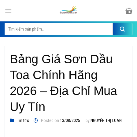
Skip
to
content
Tìm
kiếm:
Bảng Giá Sơn Dầu
Toa Chính Hãng
2026 – Địa Chỉ Mua
Uy Tín
Tin tức
Posted on
13/08/2025
by
NGUYỄN THỊ LOAN