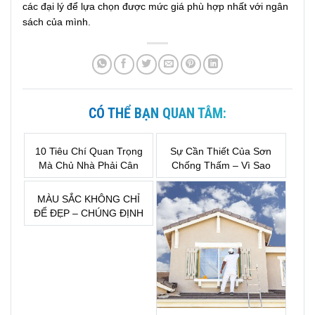
các đại lý để lựa chọn được mức giá phù hợp nhất với ngân
sách của mình.
CÓ THỂ BẠN QUAN TÂM:
10 Tiêu Chí Quan Trọng
Sự Cần Thiết Của Sơn
Mà Chủ Nhà Phải Cân
Chống Thấm – Vì Sao
Nhắc Trước Khi Lựa
Đây Là Khoản Đầu Tư
Chọn Sơn Nước
Bắt Buộc Khi Xây Nhà?
MÀU SẮC KHÔNG CHỈ
ĐỂ ĐẸP – CHÚNG ĐỊNH
HÌNH CẢM XÚC CỦA
MỘT KHÔNG GIAN