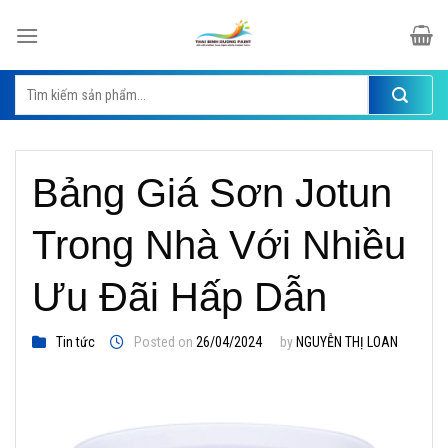
Skip
to
content
Tìm
kiếm:
Bảng Giá Sơn Jotun
Trong Nhà Với Nhiều
Ưu Đãi Hấp Dẫn
Tin tức
Posted on
26/04/2024
by
NGUYỄN THỊ LOAN