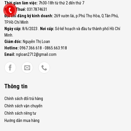
Thời gian làm việc:
7h30-18h từ thứ 2 đến thứ 7
Mã Số Thuế:
0317874631
Địa chỉ đăng ký kinh doanh:
269 vườn lài, p.Phú Thọ Hòa, Q.Tân Phú,
TP.Hồ Chí Minh
Ngày cấp:
8/6/2023 .
Nơi cấp:
Sở kế hoạch và đầu tư thành phố Hồ Chí
Minh.
Giám đốc:
Nguyễn Thị Loan
Hotline:
0967.366.618 - 0865.663.918
Email:
ngloan2712@gmail.com
Thông tin
Chính sách đổi trả hàng
Chính sách vận chuyển
Chính sách riêng tư
Hướng dẫn mua hàng