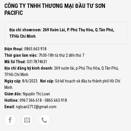
CÔNG TY TNHH THƯƠNG MẠI ĐẦU TƯ SƠN
PACIFIC
Địa chỉ showroom: 269 Vườn Lài, P. Phú Thọ Hòa, Q.Tân Phú,
TP.Hồ Chí Minh
Điện thoại:
0865.663.918
Thời gian làm việc:
7h30-18h từ thứ 2 đến thứ 7
Mã Số Thuế:
0317874631
Địa chỉ đăng ký kinh doanh:
269 vườn lài, p.Phú Thọ Hòa, Q.Tân Phú,
TP.Hồ Chí Minh
Ngày cấp:
8/6/2023 .
Nơi cấp:
Sở kế hoạch và đầu tư thành phố Hồ Chí
Minh.
Giám đốc:
Nguyễn Thị Loan
Hotline:
0967.366.618 - 0865.663.918
Email:
ngloan2712@gmail.com