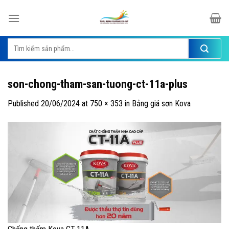
Skip
to
content
Tìm
kiếm:
son-chong-tham-san-tuong-ct-11a-plus
Published
20/06/2024
at
750 × 353
in
Bảng giá sơn Kova