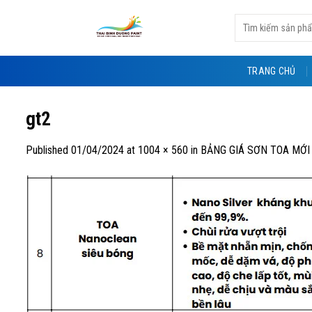
Skip
Tìm
to
kiếm:
content
TRANG CHỦ
gt2
Published
01/04/2024
at
1004 × 560
in
BẢNG GIÁ SƠN TOA MỚI