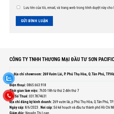
Lưu tên của tôi, email, và trang web trong trình duyệt này cho l
CÔNG TY TNHH THƯƠNG MẠI ĐẦU TƯ SƠN PACIFI
Địa chỉ showroom: 269 Vườn Lài, P. Phú Thọ Hòa, Q.Tân Phú, TP.H
Điện thoại:
0865.663.918
Thời gian làm việc:
7h30-18h từ thứ 2 đến thứ 7
Mã Số Thuế:
0317874631
Địa chỉ đăng ký kinh doanh:
269 vườn lài, p.Phú Thọ Hòa, Q.Tân Phú, TP
Ngày cấp:
8/6/2023 .
Nơi cấp:
Sở kế hoạch và đầu tư thành phố Hồ Chí M
Giám đốc:
Nguyễn Thị Loan