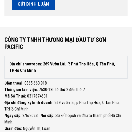
CÔNG TY TNHH THƯƠNG MẠI ĐẦU TƯ SƠN
PACIFIC
Địa chỉ showroom: 269 Vườn Lài, P. Phú Thọ Hòa, Q.Tân Phú,
TP.Hồ Chí Minh
Điện thoại:
0865.663.918
Thời gian làm việc:
7h30-18h từ thứ 2 đến thứ 7
Mã Số Thuế:
0317874631
Địa chỉ đăng ký kinh doanh:
269 vườn lài, p.Phú Thọ Hòa, Q.Tân Phú,
TP.Hồ Chí Minh
Ngày cấp:
8/6/2023 .
Nơi cấp:
Sở kế hoạch và đầu tư thành phố Hồ Chí
Minh.
Giám đốc:
Nguyễn Thị Loan