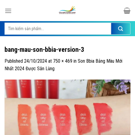
Skip
to
content
Tìm
kiếm:
bang-mau-son-bbia-version-3
Published
24/10/2024
at
750 × 469
in
Son Bbia Bảng Màu Mới
Nhất 2024 Được Săn Lùng