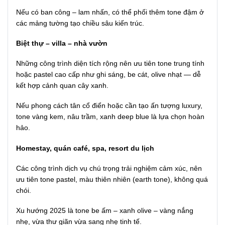
Nếu có ban công – lam nhấn, có thể phối thêm tone đậm ở
các mảng tường tạo chiều sâu kiến trúc.
Biệt thự – villa – nhà vườn
Những công trình diện tích rộng nên ưu tiên tone trung tính
hoặc pastel cao cấp như ghi sáng, be cát, olive nhạt — dễ
kết hợp cảnh quan cây xanh.
Nếu phong cách tân cổ điển hoặc cần tạo ấn tượng luxury,
tone vàng kem, nâu trầm, xanh deep blue là lựa chọn hoàn
hảo.
Homestay, quán café, spa, resort du lịch
Các công trình dịch vụ chú trọng trải nghiệm cảm xúc, nên
ưu tiên tone pastel, màu thiên nhiên (earth tone), không quá
chói.
Xu hướng 2025 là tone be ấm – xanh olive – vàng nắng
nhẹ, vừa thư giãn vừa sang nhẹ tinh tế.