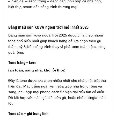
– hiện đại – sang trọng – đẳng cấp, phù hợp cả nhà phố,
biệt thự, resort đến công trình thương mại.
Bảng màu sơn KOVA ngoài trời mới nhất 2025
Bảng màu sơn kova ngoài trời 2025 được chia theo nhóm
tone phổ biến nhất giúp khách hàng dễ lựa chọn theo gu
thẩm mỹ & kiểu công trình thay vì phải xem toàn bộ catalog
quá rộng.
Tone trắng – kem
(an toàn, sáng nhà, khó lỗi thời)
Đây là tone được lựa chọn nhiều nhất cho nhà phố, biệt thự
hiện đại. Màu trắng ngà, kem sữa giúp nhà trông rộng và
sang, phù hợp mọi phong cách từ hiện đại đến tân cổ điển.
Dễ kết hợp với mái ngói đỏ, cửa gỗ, hoặc nhôm xingfa màu
tối.
Tone xám – ghi trung tính