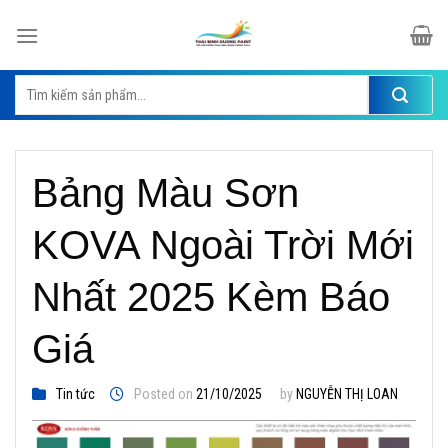
Skip
to
content
Tìm
kiếm:
Bảng Màu Sơn
KOVA Ngoài Trời Mới
Nhất 2025 Kèm Báo
Giá
Tin tức
Posted on
21/10/2025
by
NGUYỄN THỊ LOAN