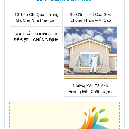
10 Tiêu Chí Quan Trọng
Sự Cần Thiết Của Sơn
Mà Chủ Nhà Phải Cân
Chống Thấm – Vì Sao
Nhắc Trước Khi Lựa
Đây Là Khoản Đầu Tư
Chọn Sơn Nước
Bắt Buộc Khi Xây Nhà?
MÀU SẮC KHÔNG CHỈ
ĐỂ ĐẸP – CHÚNG ĐỊNH
HÌNH CẢM XÚC CỦA
MỘT KHÔNG GIAN
Những Yếu Tố Ảnh
Hưởng Đến Chất Lượng
Sơn Nhà !