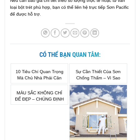
Nếu cần báo giá chi tiết theo số lượng thực tế hoặc tư vấn
loại bột trét phù hợp, bạn có thể liên hệ trực tiếp Sơn Pacific
để được hỗ trợ.
CÓ THỂ BẠN QUAN TÂM:
10 Tiêu Chí Quan Trọng
Sự Cần Thiết Của Sơn
Mà Chủ Nhà Phải Cân
Chống Thấm – Vì Sao
Nhắc Trước Khi Lựa
Đây Là Khoản Đầu Tư
Chọn Sơn Nước
Bắt Buộc Khi Xây Nhà?
MÀU SẮC KHÔNG CHỈ
ĐỂ ĐẸP – CHÚNG ĐỊNH
HÌNH CẢM XÚC CỦA
MỘT KHÔNG GIAN