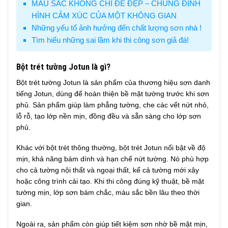
MÀU SẮC KHÔNG CHỈ ĐỂ ĐẸP – CHÚNG ĐỊNH
HÌNH CẢM XÚC CỦA MỘT KHÔNG GIAN
Những yếu tố ảnh hưởng đến chất lượng sơn nhà !
Tìm hiểu những sai lầm khi thi công sơn giả đá!
Bột trét tường Jotun là gì?
Bột trét tường Jotun là sản phẩm của thương hiệu sơn danh
tiếng Jotun, dùng để hoàn thiện bề mặt tường trước khi sơn
phủ. Sản phẩm giúp làm phẳng tường, che các vết nứt nhỏ,
lỗ rỗ, tạo lớp nền mịn, đồng đều và sẵn sàng cho lớp sơn
phủ.
Khác với bột trét thông thường, bột trét Jotun nổi bật về độ
mịn, khả năng bám dính và hạn chế nứt tường. Nó phù hợp
cho cả tường nội thất và ngoại thất, kể cả tường mới xây
hoặc công trình cải tạo. Khi thi công đúng kỹ thuật, bề mặt
tường mịn, lớp sơn bám chắc, màu sắc bền lâu theo thời
gian.
Ngoài ra, sản phẩm còn giúp tiết kiệm sơn nhờ bề mặt mịn,