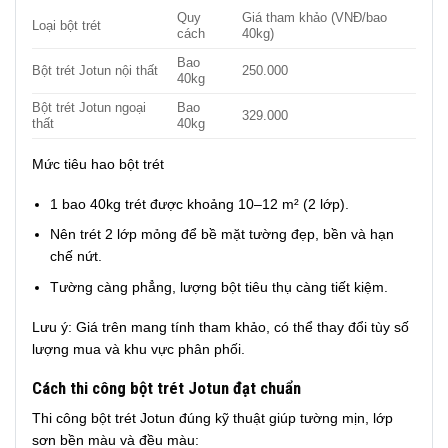
Quy
Giá tham khảo (VNĐ/bao
Loại bột trét
cách
40kg)
Bao
Bột trét Jotun nội thất
250.000
40kg
Bột trét Jotun ngoại
Bao
329.000
thất
40kg
Mức tiêu hao bột trét
1 bao 40kg trét được khoảng 10–12 m² (2 lớp).
Nên trét 2 lớp mỏng để bề mặt tường đẹp, bền và hạn
chế nứt.
Tường càng phẳng, lượng bột tiêu thụ càng tiết kiệm.
Lưu ý: Giá trên mang tính tham khảo, có thể thay đổi tùy số
lượng mua và khu vực phân phối.
Cách thi công bột trét Jotun đạt chuẩn
Thi công bột trét Jotun đúng kỹ thuật giúp tường mịn, lớp
sơn bền màu và đều màu: