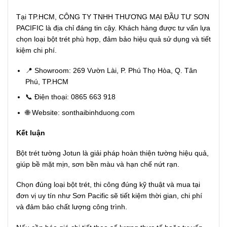
Tại TP.HCM, CÔNG TY TNHH THƯƠNG MẠI ĐẦU TƯ SƠN
PACIFIC là địa chỉ đáng tin cậy. Khách hàng được tư vấn lựa
chọn loại bột trét phù hợp, đảm bảo hiệu quả sử dụng và tiết
kiệm chi phí.
📍 Showroom: 269 Vườn Lài, P. Phú Thọ Hòa, Q. Tân
Phú, TP.HCM
📞 Điện thoại:
0865 663 918
🌐 Website:
sonthaibinhduong.com
Kết luận
Bột trét tường Jotun là giải pháp hoàn thiện tường hiệu quả,
giúp bề mặt mịn, sơn bền màu và hạn chế nứt rạn.
Chọn đúng loại bột trét, thi công đúng kỹ thuật và mua tại
đơn vị uy tín như Sơn Pacific sẽ tiết kiệm thời gian, chi phí
và đảm bảo chất lượng công trình.