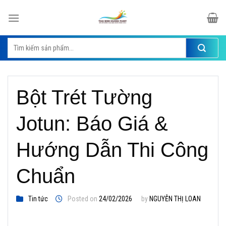
Skip
to
content
Tìm
kiếm:
Bột Trét Tường
Jotun: Báo Giá &
Hướng Dẫn Thi Công
Chuẩn
Tin tức
Posted on
24/02/2026
by
NGUYỄN THỊ LOAN