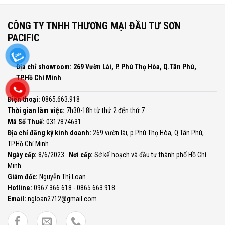
CÔNG TY TNHH THƯƠNG MẠI ĐẦU TƯ SƠN
PACIFIC
Địa chỉ showroom: 269 Vườn Lài, P. Phú Thọ Hòa, Q.Tân Phú,
TP.Hồ Chí Minh
Điện thoại:
0865.663.918
Thời gian làm việc:
7h30-18h từ thứ 2 đến thứ 7
Mã Số Thuế:
0317874631
Địa chỉ đăng ký kinh doanh:
269 vườn lài, p.Phú Thọ Hòa, Q.Tân Phú,
TP.Hồ Chí Minh
Ngày cấp:
8/6/2023 .
Nơi cấp:
Sở kế hoạch và đầu tư thành phố Hồ Chí
Minh.
Giám đốc:
Nguyễn Thị Loan
Hotline:
0967.366.618 - 0865.663.918
Email:
ngloan2712@gmail.com