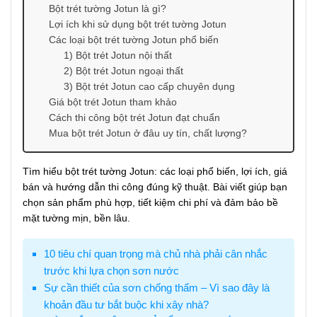
Bột trét tường Jotun là gì?
Lợi ích khi sử dụng bột trét tường Jotun
Các loại bột trét tường Jotun phổ biến
1) Bột trét Jotun nội thất
2) Bột trét Jotun ngoại thất
3) Bột trét Jotun cao cấp chuyên dụng
Giá bột trét Jotun tham khảo
Cách thi công bột trét Jotun đạt chuẩn
Mua bột trét Jotun ở đâu uy tín, chất lượng?
Tìm hiểu bột trét tường Jotun: các loại phổ biến, lợi ích, giá
bán và hướng dẫn thi công đúng kỹ thuật. Bài viết giúp bạn
chọn sản phẩm phù hợp, tiết kiệm chi phí và đảm bảo bề
mặt tường mịn, bền lâu.
10 tiêu chí quan trọng mà chủ nhà phải cân nhắc
trước khi lựa chọn sơn nước
Sự cần thiết của sơn chống thấm – Vì sao đây là
khoản đầu tư bắt buộc khi xây nhà?