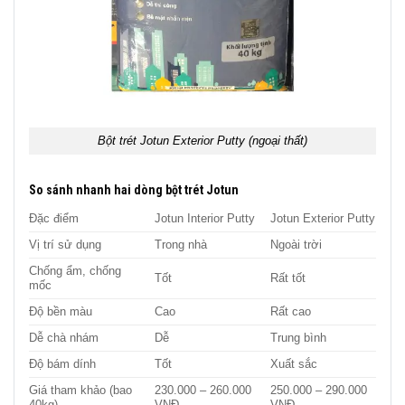
Bột trét Jotun Exterior Putty (ngoại thất)
So sánh nhanh hai dòng bột trét Jotun
Đặc điểm
Jotun Interior Putty
Jotun Exterior Putty
Vị trí sử dụng
Trong nhà
Ngoài trời
Chống ẩm, chống
Tốt
Rất tốt
mốc
Độ bền màu
Cao
Rất cao
Dễ chà nhám
Dễ
Trung bình
Độ bám dính
Tốt
Xuất sắc
Giá tham khảo (bao
230.000 – 260.000
250.000 – 290.000
40kg)
VNĐ
VNĐ