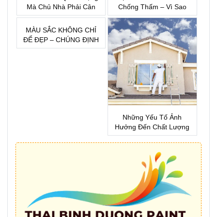
Mà Chủ Nhà Phải Cân
Chống Thấm – Vì Sao
Nhắc Trước Khi Lựa
Đây Là Khoản Đầu Tư
Chọn Sơn Nước
Bắt Buộc Khi Xây Nhà?
MÀU SẮC KHÔNG CHỈ
ĐỂ ĐẸP – CHÚNG ĐỊNH
HÌNH CẢM XÚC CỦA
MỘT KHÔNG GIAN
Những Yếu Tố Ảnh
Hưởng Đến Chất Lượng
Sơn Nhà !