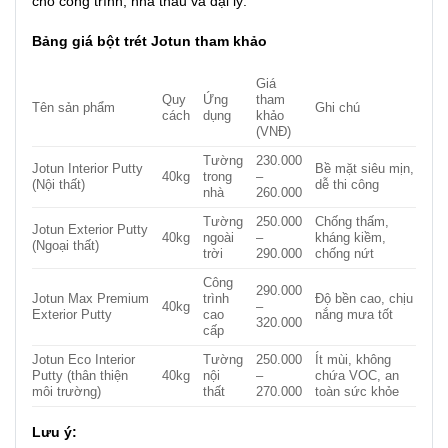
cho công trình, nhà thầu và đại lý.
Bảng giá bột trét Jotun tham khảo
Giá
Quy
Ứng
tham
Tên sản phẩm
Ghi chú
cách
dụng
khảo
(VNĐ)
Tường
230.000
Jotun Interior Putty
Bề mặt siêu mịn,
40kg
trong
–
(Nội thất)
dễ thi công
nhà
260.000
Tường
250.000
Chống thấm,
Jotun Exterior Putty
40kg
ngoài
–
kháng kiềm,
(Ngoại thất)
trời
290.000
chống nứt
Công
290.000
Jotun Max Premium
trình
Độ bền cao, chịu
40kg
–
Exterior Putty
cao
nắng mưa tốt
320.000
cấp
Jotun Eco Interior
Tường
250.000
Ít mùi, không
Putty (thân thiện
40kg
nội
–
chứa VOC, an
môi trường)
thất
270.000
toàn sức khỏe
Lưu ý: