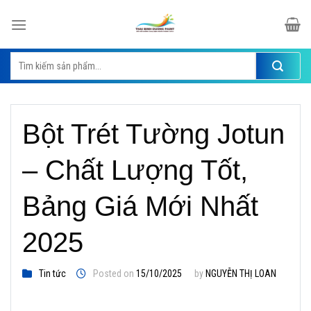
Skip
to
content
Tìm
kiếm:
Bột Trét Tường Jotun
– Chất Lượng Tốt,
Bảng Giá Mới Nhất
2025
Tin tức
Posted on
15/10/2025
by
NGUYỄN THỊ LOAN