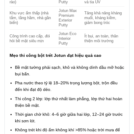
rào)
Putty
và tia UV
Jotun Max
Khu vực ẩm thấp (nhà
Tăng khả năng kháng
Premium
tắm, tầng hầm, nhà gần
muối, kháng kiềm,
Exterior
biển)
giảm bong tróc
Putty
Jotun Eco
Công trình cao cấp, đòi
Ít bụi, an toàn, thân
Interior
hỏi bề mặt siêu mịn
thiện môi trường
Putty
Mẹo thi công bột trét Jotun đạt hiệu quả cao
Bề mặt tường phải sạch, khô và không dính dầu mỡ hoặc
bụi bẩn.
Pha nước theo tỷ lệ 18–20% trọng lượng bột, trộn đều
đến khi đạt độ dẻo.
Thi công 2 lớp: lớp thứ nhất làm phẳng, lớp thứ hai hoàn
thiện bề mặt.
Thời gian chờ khô: 4–6 giờ giữa hai lớp, 12–24 giờ trước
khi sơn lót.
Không trét khi độ ẩm không khí >85% hoặc trời mưa để