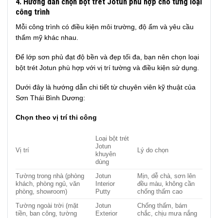
4. Hướng dẫn chọn bột trét Jotun phù hợp cho từng loại
công trình
Mỗi công trình có điều kiện môi trường, độ ẩm và yêu cầu
thẩm mỹ khác nhau.
Để lớp sơn phủ đạt độ bền và đẹp tối đa, bạn nên chọn loại
bột trét Jotun phù hợp với vị trí tường và điều kiện sử dụng.
Dưới đây là hướng dẫn chi tiết từ chuyên viên kỹ thuật của
Sơn Thái Bình Dương:
Chọn theo vị trí thi công
Loại bột trét
Jotun
Vị trí
Lý do chọn
khuyên
dùng
Tường trong nhà (phòng
Jotun
Mịn, dễ chà, sơn lên
khách, phòng ngủ, văn
Interior
đều màu, không cần
phòng, showroom)
Putty
chống thấm cao
Tường ngoài trời (mặt
Jotun
Chống thấm, bám
tiền, ban công, tường
Exterior
chắc, chịu mưa nắng