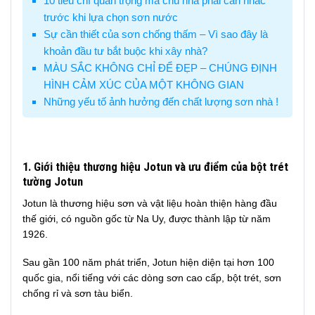
10 tiêu chí quan trọng mà chủ nhà phải cân nhắc
trước khi lựa chọn sơn nước
Sự cần thiết của sơn chống thấm – Vì sao đây là
khoản đầu tư bắt buộc khi xây nhà?
MÀU SẮC KHÔNG CHỈ ĐỂ ĐẸP – CHÚNG ĐỊNH
HÌNH CẢM XÚC CỦA MỘT KHÔNG GIAN
Những yếu tố ảnh hưởng đến chất lượng sơn nhà !
1. Giới thiệu thương hiệu Jotun và ưu điểm của bột trét
tường Jotun
Jotun là thương hiệu sơn và vật liệu hoàn thiện hàng đầu
thế giới, có nguồn gốc từ Na Uy, được thành lập từ năm
1926.
Sau gần 100 năm phát triển, Jotun hiện diện tại hơn 100
quốc gia, nổi tiếng với các dòng sơn cao cấp, bột trét, sơn
chống rỉ và sơn tàu biển.