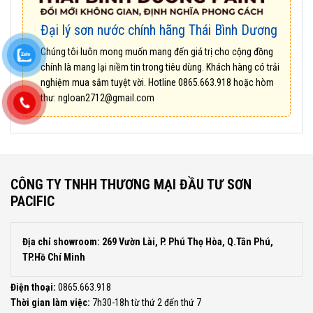
Đại lý sơn nước chính hãng Thái Bình Dương
Chúng tôi luôn mong muốn mang đến giá trị cho cộng đồng
chính là mang lại niềm tin trong tiêu dùng. Khách hàng có trải
nghiệm mua sắm tuyệt vời. Hotline
0865.663.918
hoặc hòm
thư:
ngloan2712@gmail.com
CÔNG TY TNHH THƯƠNG MẠI ĐẦU TƯ SƠN
PACIFIC
Địa chỉ showroom: 269 Vườn Lài, P. Phú Thọ Hòa, Q.Tân Phú,
TP.Hồ Chí Minh
Điện thoại:
0865.663.918
Thời gian làm việc:
7h30-18h từ thứ 2 đến thứ 7