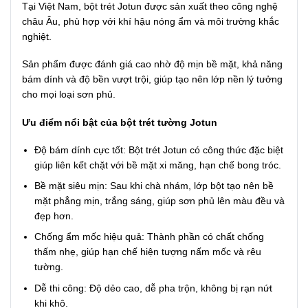
Tại Việt Nam, bột trét Jotun được sản xuất theo công nghệ
châu Âu, phù hợp với khí hậu nóng ẩm và môi trường khắc
nghiệt.
Sản phẩm được đánh giá cao nhờ độ mịn bề mặt, khả năng
bám dính và độ bền vượt trội, giúp tạo nên lớp nền lý tưởng
cho mọi loại sơn phủ.
Ưu điểm nổi bật của bột trét tường Jotun
Độ bám dính cực tốt: Bột trét Jotun có công thức đặc biệt
giúp liên kết chặt với bề mặt xi măng, hạn chế bong tróc.
Bề mặt siêu mịn: Sau khi chà nhám, lớp bột tạo nên bề
mặt phẳng mịn, trắng sáng, giúp sơn phủ lên màu đều và
đẹp hơn.
Chống ẩm mốc hiệu quả: Thành phần có chất chống
thấm nhẹ, giúp hạn chế hiện tượng nấm mốc và rêu
tường.
Dễ thi công: Độ dẻo cao, dễ pha trộn, không bị rạn nứt
khi khô.