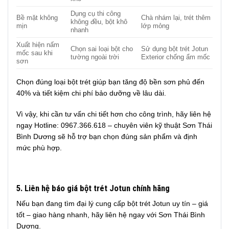
Dụng cụ thi công
Bề mặt không
Chà nhám lại, trét thêm
không đều, bột khô
mịn
lớp mỏng
nhanh
Xuất hiện nấm
Chọn sai loại bột cho
Sử dụng bột trét Jotun
mốc sau khi
tường ngoài trời
Exterior chống ẩm mốc
sơn
Chọn đúng loại bột trét giúp bạn tăng độ bền sơn phủ đến
40% và tiết kiệm chi phí bảo dưỡng về lâu dài.
Vì vậy, khi cần tư vấn chi tiết hơn cho công trình, hãy liên hệ
ngay Hotline: 0967.366.618 – chuyên viên kỹ thuật Sơn Thái
Bình Dương sẽ hỗ trợ bạn chọn đúng sản phẩm và định
mức phù hợp.
5. Liên hệ báo giá bột trét Jotun chính hãng
Nếu bạn đang tìm đại lý cung cấp bột trét Jotun uy tín – giá
tốt – giao hàng nhanh, hãy liên hệ ngay với Sơn Thái Bình
Dương.