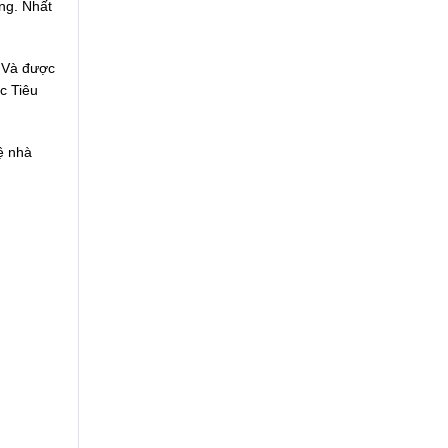
ùng. Nhất
. Và được
c Tiêu
ệ nhà