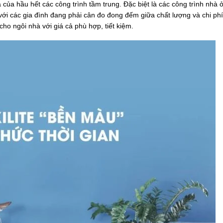
a của hầu hết các công trình tầm trung. Đặc biệt là các công trình nhà 
ới các gia đình đang phải cân đo đong đếm giữa chất lượng và chi phí.
ho ngôi nhà với giá cả phù hợp, tiết kiệm.