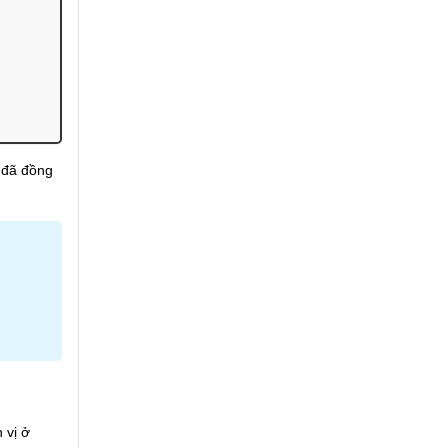
e đã đồng
 vị ở