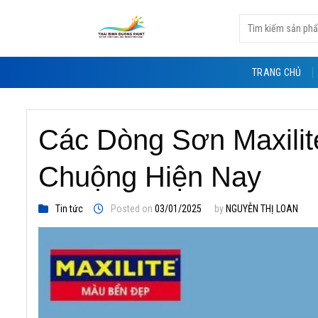
Skip
Tìm
to
kiếm:
content
TRANG CHỦ
Các Dòng Sơn Maxili
Chuộng Hiện Nay
Tin tức
Posted on
03/01/2025
by
NGUYỄN THỊ LOAN