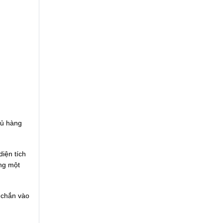
hủ hàng
diện tích
ùng một
 chắn vào