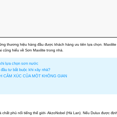
những thương hiệu hàng đầu được khách hàng ưu tiên lựa chọn. Maxilit
i cũng hiểu về Sơn Maxilite trong nhà.
 khi lựa chọn sơn nước
 đầu tư bắt buộc khi xây nhà?
NH CẢM XÚC CỦA MỘT KHÔNG GIAN
à chất phủ nổi tiếng thế giới- AkzoNobel (Hà Lan). Nếu Dulux được định