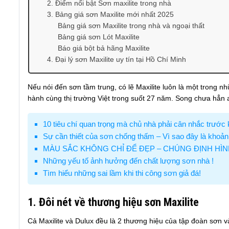
2. Điểm nổi bật Sơn maxilite trong nhà
3. Bảng giá sơn Maxilite mới nhất 2025
Bảng giá sơn Maxilite trong nhà và ngoại thất
Bảng giá sơn Lót Maxilite
Báo giá bột bả hãng Maxilite
4. Đại lý sơn Maxilite uy tín tại Hồ Chí Minh
Nếu nói đến sơn tầm trung, có lẽ Maxilite luôn là một trong 
hành cùng thị trường Việt trong suốt 27 năm. Song chưa hẳn a
10 tiêu chí quan trọng mà chủ nhà phải cân nhắc trước
Sự cần thiết của sơn chống thấm – Vì sao đây là khoản
MÀU SẮC KHÔNG CHỈ ĐỂ ĐẸP – CHÚNG ĐỊNH HÌ
Những yếu tố ảnh hưởng đến chất lượng sơn nhà !
Tìm hiểu những sai lầm khi thi công sơn giả đá!
1. Đôi nét về thương hiệu sơn Maxilite
Cả Maxilite và Dulux đều là 2 thương hiệu của tập đoàn sơn v