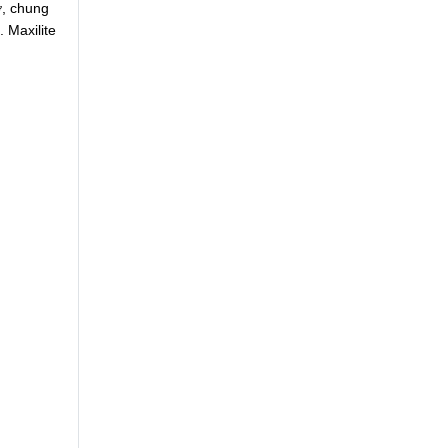
ở, chung
 Maxilite