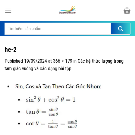
Skip
to
content
Tìm
kiếm:
he-2
Published
19/09/2024
at
366 × 179
in
Các hệ thức lượng trong
tam giác vuông và các dạng bài tập