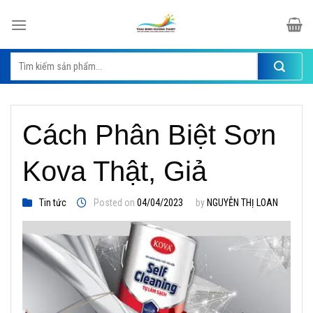
Skip
to
content
Tìm
kiếm:
Cách Phân Biệt Sơn
Kova Thật, Giả
Tin tức
Posted on
04/04/2023
by
NGUYỄN THỊ LOAN