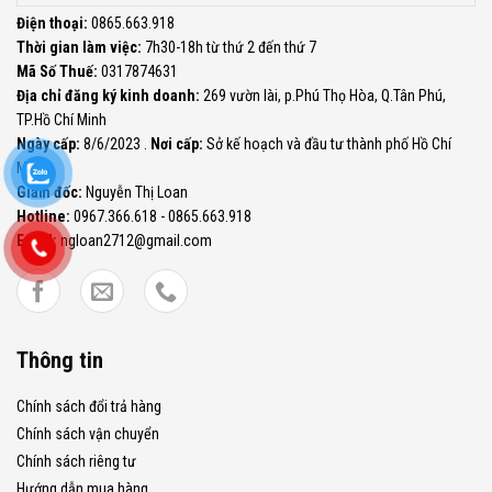
Điện thoại:
0865.663.918
Thời gian làm việc:
7h30-18h từ thứ 2 đến thứ 7
Mã Số Thuế:
0317874631
Địa chỉ đăng ký kinh doanh:
269 vườn lài, p.Phú Thọ Hòa, Q.Tân Phú,
TP.Hồ Chí Minh
Ngày cấp:
8/6/2023 .
Nơi cấp:
Sở kế hoạch và đầu tư thành phố Hồ Chí
Minh.
Giám đốc:
Nguyễn Thị Loan
Hotline:
0967.366.618 - 0865.663.918
Email:
ngloan2712@gmail.com
Thông tin
Chính sách đổi trả hàng
Chính sách vận chuyển
Chính sách riêng tư
Hướng dẫn mua hàng