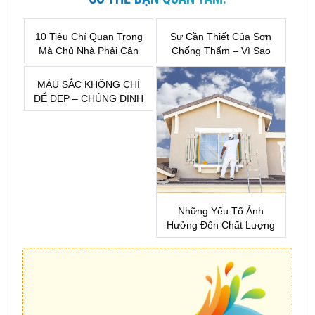
10 Tiêu Chí Quan Trọng
Sự Cần Thiết Của Sơn
Mà Chủ Nhà Phải Cân
Chống Thấm – Vì Sao
Nhắc Trước Khi Lựa
Đây Là Khoản Đầu Tư
Chọn Sơn Nước
Bắt Buộc Khi Xây Nhà?
MÀU SẮC KHÔNG CHỈ
ĐỂ ĐẸP – CHÚNG ĐỊNH
HÌNH CẢM XÚC CỦA
MỘT KHÔNG GIAN
Những Yếu Tố Ảnh
Hưởng Đến Chất Lượng
Sơn Nhà !