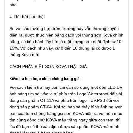
nào.
4. Rút bớt sơn thật
So với các trường hợp trên, trường này vẫn thường xuyên
diễn ra, được thực hiện bằng cách với thùng sơn Kova chính
hãng, sẽ tiến hành lấy bớt là một lượng sơn nhất định từ 10-
15%. Với cách như vậy, cứ 8 đến 10 thùng lại có được 1
thùng Kova mới.
CÁCH PHÂN BIỆT SƠN KOVA THẬT GIẢ
Kiểm tra tem logo chìm chống hàng giả
:
Với cách kiểm tra này bạn chỉ cần sử dụng một đèn LED UV
ánh sáng tim soi vào vị trí phía trên Logo Waterproof đối với
dòng sản phẩm CT-11A và phía trên logo TUV.PSB đối với
dòng sản phẩm CT-04. Khi soi bạn sẽ thấy hình ảnh nguyên
bản của tem chống hàng giả sơn KOVA hiện ra với nền màu
tím cùng dòng chữ KOVA màu trắng ngay giữa con tem, thì
lúc đó bạn có thể xác định được sản phẩm KOVA mà mình
đang kiểm tra là hàng chính hãng.