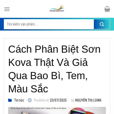
Skip
to
content
Tìm
kiếm:
Cách Phân Biệt Sơn
Kova Thật Và Giả
Qua Bao Bì, Tem,
Màu Sắc
Tin tức
Posted on
23/07/2025
by
NGUYỄN THỊ LOAN