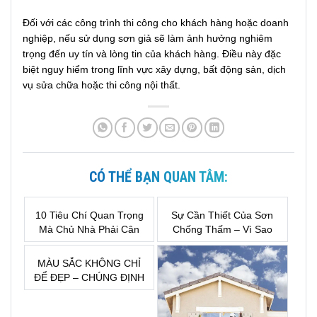
Đối với các công trình thi công cho khách hàng hoặc doanh
nghiệp, nếu sử dụng sơn giả sẽ làm ảnh hưởng nghiêm
trọng đến uy tín và lòng tin của khách hàng. Điều này đặc
biệt nguy hiểm trong lĩnh vực xây dựng, bất động sản, dịch
vụ sửa chữa hoặc thi công nội thất.
CÓ THỂ BẠN QUAN TÂM:
10 Tiêu Chí Quan Trọng
Sự Cần Thiết Của Sơn
Mà Chủ Nhà Phải Cân
Chống Thấm – Vì Sao
Nhắc Trước Khi Lựa
Đây Là Khoản Đầu Tư
Chọn Sơn Nước
Bắt Buộc Khi Xây Nhà?
MÀU SẮC KHÔNG CHỈ
ĐỂ ĐẸP – CHÚNG ĐỊNH
HÌNH CẢM XÚC CỦA
MỘT KHÔNG GIAN