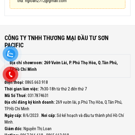
thư:
ngloan2712@gmail.com
CÔNG TY TNHH THƯƠNG MẠI ĐẦU TƯ SƠN
PACIFIC
Địa chỉ showroom: 269 Vườn Lài, P. Phú Thọ Hòa, Q.Tân Phú,
TP.Hồ Chí Minh
Điện thoại:
0865.663.918
Thời gian làm việc:
7h30-18h từ thứ 2 đến thứ 7
Mã Số Thuế:
0317874631
Địa chỉ đăng ký kinh doanh:
269 vườn lài, p.Phú Thọ Hòa, Q.Tân Phú,
TP.Hồ Chí Minh
Ngày cấp:
8/6/2023 .
Nơi cấp:
Sở kế hoạch và đầu tư thành phố Hồ Chí
Minh.
Giám đốc:
Nguyễn Thị Loan