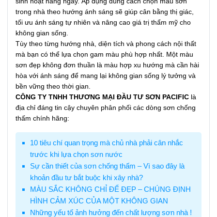
sinh hoạt hằng ngày. Áp dụng đúng cách chọn màu sơn
trong nhà theo hướng ánh sáng sẽ giúp cân bằng thị giác,
tối ưu ánh sáng tự nhiên và nâng cao giá trị thẩm mỹ cho
không gian sống.
Tùy theo từng hướng nhà, diện tích và phong cách nội thất
mà bạn có thể lựa chọn gam màu phù hợp nhất. Một màu
sơn đẹp không đơn thuần là màu hợp xu hướng mà cần hài
hòa với ánh sáng để mang lại không gian sống lý tưởng và
bền vững theo thời gian.
CÔNG TY TNHH THƯƠNG MẠI ĐẦU TƯ SƠN PACIFIC
là
địa chỉ đáng tin cậy chuyên phân phối các dòng sơn chống
thấm chính hãng:
10 tiêu chí quan trọng mà chủ nhà phải cân nhắc
trước khi lựa chọn sơn nước
Sự cần thiết của sơn chống thấm – Vì sao đây là
khoản đầu tư bắt buộc khi xây nhà?
MÀU SẮC KHÔNG CHỈ ĐỂ ĐẸP – CHÚNG ĐỊNH
HÌNH CẢM XÚC CỦA MỘT KHÔNG GIAN
Những yếu tố ảnh hưởng đến chất lượng sơn nhà !