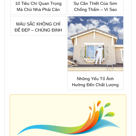
10 Tiêu Chí Quan Trọng
Sự Cần Thiết Của Sơn
Mà Chủ Nhà Phải Cân
Chống Thấm – Vì Sao
Nhắc Trước Khi Lựa
Đây Là Khoản Đầu Tư
Chọn Sơn Nước
Bắt Buộc Khi Xây Nhà?
MÀU SẮC KHÔNG CHỈ
ĐỂ ĐẸP – CHÚNG ĐỊNH
HÌNH CẢM XÚC CỦA
MỘT KHÔNG GIAN
Những Yếu Tố Ảnh
Hưởng Đến Chất Lượng
Sơn Nhà !