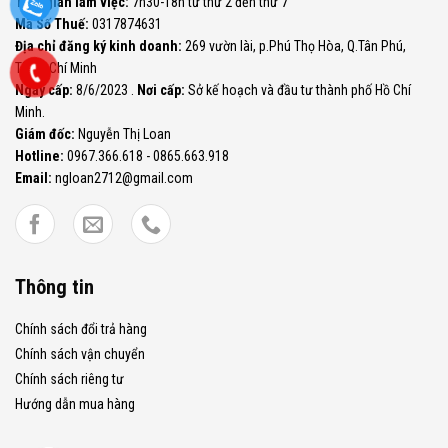
Thời gian làm việc:
7h30-18h từ thứ 2 đến thứ 7
Mã Số Thuế:
0317874631
Địa chỉ đăng ký kinh doanh:
269 vườn lài, p.Phú Thọ Hòa, Q.Tân Phú,
TP.Hồ Chí Minh
Ngày cấp:
8/6/2023 .
Nơi cấp:
Sở kế hoạch và đầu tư thành phố Hồ Chí
Minh.
Giám đốc:
Nguyễn Thị Loan
Hotline:
0967.366.618 - 0865.663.918
Email:
ngloan2712@gmail.com
Thông tin
Chính sách đổi trả hàng
Chính sách vận chuyển
Chính sách riêng tư
Hướng dẫn mua hàng