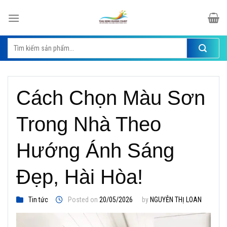
Skip
to
content
Tìm
kiếm:
Cách Chọn Màu Sơn
Trong Nhà Theo
Hướng Ánh Sáng
Đẹp, Hài Hòa!
Tin tức
Posted on
20/05/2026
by
NGUYỄN THỊ LOAN