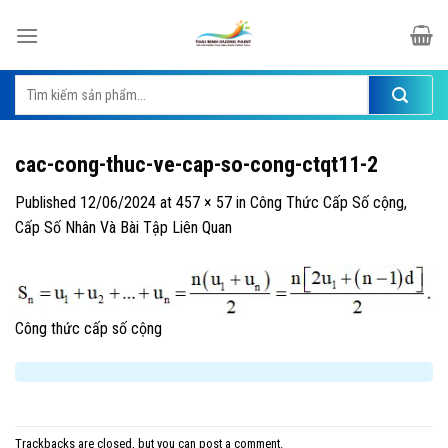
Skip
to
content
Tìm
kiếm:
cac-cong-thuc-ve-cap-so-cong-ctqt11-2
Published
12/06/2024
at
457 × 57
in
Công Thức Cấp Số cộng,
Cấp Số Nhân Và Bài Tập Liên Quan
Công thức cấp số cộng
Trackbacks are closed, but you can
post a comment
.