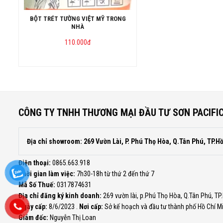
BỘT TRÉT TƯỜNG VIỆT MỸ TRONG
NHÀ
110.000
đ
CÔNG TY TNHH THƯƠNG MẠI ĐẦU TƯ SƠN PACIFI
Địa chỉ showroom: 269 Vườn Lài, P. Phú Thọ Hòa, Q.Tân Phú, TP.H
Điện thoại:
0865.663.918
Thời gian làm việc:
7h30-18h từ thứ 2 đến thứ 7
Mã Số Thuế:
0317874631
Địa chỉ đăng ký kinh doanh:
269 vườn lài, p.Phú Thọ Hòa, Q.Tân Phú, TP
Ngày cấp:
8/6/2023 .
Nơi cấp:
Sở kế hoạch và đầu tư thành phố Hồ Chí M
Giám đốc:
Nguyễn Thị Loan