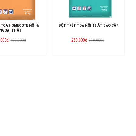
 TOA HOMECOTE NỘI &
BỘT TRÉT TOA NỘI THẤT CAO CẤP
NGOẠI THẤT
Giá
Giá
Giá
Giá
.000
đ
400.000
đ
250.000
đ
310.000
đ
gốc
hiện
gốc
hiện
là:
tại
là:
tại
400.000đ.
là:
310.000đ.
là:
259.000đ.
250.000đ.