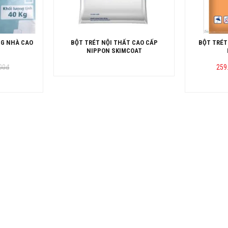
NG NHÀ CAO
BỘT TRÉT NỘI THẤT CAO CẤP
BỘT TRÉT
NIPPON SKIMCOAT
00
đ
259
00đ.
00đ.