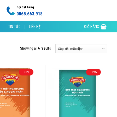
Gọi đặt hàng
0865.663.918
TIN TỨC
LIÊN HỆ
GIỎ HÀNG
Showing all 6 results
-35%
-19%