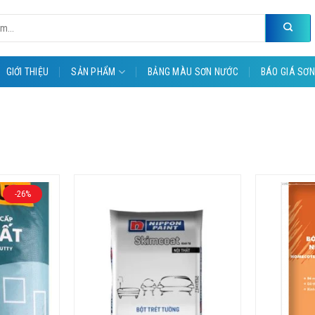
GIỚI THIỆU
SẢN PHẨM
BẢNG MÀU SƠN NƯỚC
BÁO GIÁ SƠN
-26%