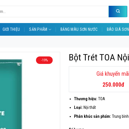
GIỚI THIỆU
SẢN PHẨM
BẢNG MÀU SƠN NƯỚC
BÁO GIÁ SƠN
Bột Trét TOA Nộ
-19%
Giá
Giá
gốc
hiện
là:
tại
250.000
đ
310.000đ.
là:
250.000đ.
Thương hiệu:
TOA
Loại:
Nội thất
Phân khúc sản phẩm:
Trung bình