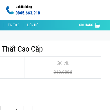
Gọi đặt hàng
0865.663.918
TIN TỨC
LIÊN HỆ
GIỎ HÀNG
i Thất Cao Cấp
310.000
đ