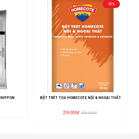
-35%
 NIPPON
BỘT TRÉT TOA HOMECOTE NỘI & NGOẠI THẤT
Giá
Giá
259.000
đ
400.000
đ
gốc
hiện
là:
tại
400.000đ.
là:
259.000đ.