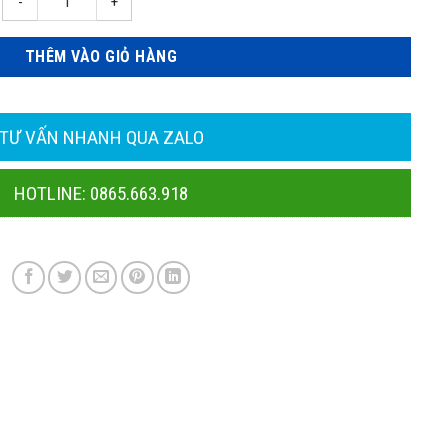
ợng
THÊM VÀO GIỎ HÀNG
TƯ VẤN NHANH QUA ZALO
HOTLINE: 0865.663.918