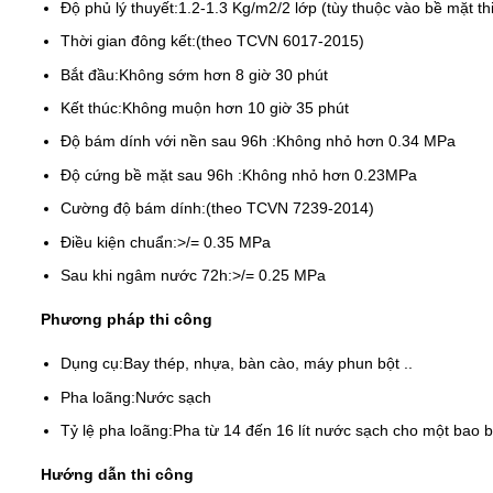
Độ phủ lý thuyết:
1.2-1.3 Kg/m2/2 lớp (tùy thuộc vào bề mặt th
Thời gian đông kết:
(theo TCVN 6017-2015)
Bắt đầu:
Không sớm hơn 8 giờ 30 phút
Kết thúc:
Không muộn hơn 10 giờ 35 phút
Độ bám dính với nền sau 96h :
Không nhỏ hơn 0.34 MPa
Độ cứng bề mặt sau 96h :
Không nhỏ hơn 0.23MPa
Cường độ bám dính:
(theo TCVN 7239-2014)
Điều kiện chuẩn:
>/= 0.35 MPa
Sau khi ngâm nước 72h:
>/= 0.25 MPa
Phương pháp thi công
Dụng cụ:
Bay thép, nhựa, bàn cào, máy phun bột ..
Pha loãng:
Nước sạch
Tỷ lệ pha loãng:
Pha từ 14 đến 16 lít nước sạch cho một bao b
Hướng dẫn thi công