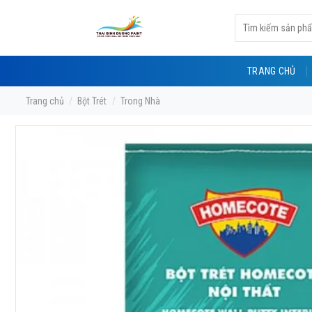
Skip
Tìm
to
kiếm:
content
TRANG CHỦ
Trang chủ
/
Bột Trét
/
Trong Nhà