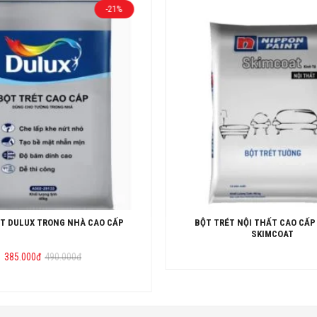
-21%
T DULUX TRONG NHÀ CAO CẤP
BỘT TRÉT NỘI THẤT CAO CẤP
SKIMCOAT
Giá
Giá
385.000
đ
490.000
đ
gốc
hiện
là:
tại
490.000đ.
là:
385.000đ.