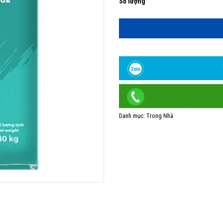
bột trét TOA nội thất cao cấp số lư
Danh mục:
Trong Nhà