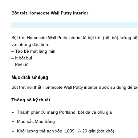
Bột trét Homecote Wall Putty interior
Bột trét Homecote Wall Putty interior là bột trét (bột bả) tường
với những đặc tính:
– Tạo bề mặt láng mịn
– Ít bột bụi
– Kinh tế
Mục đích sử dụng
Bột trét nội thất Homecote Wall Putty interior được sử dụng để t
Thông số kỹ thuật
Thành phần:
Xi măng Portland, bột đá và phụ gia
Màu sắc:
Màu trắng
Khối lượng thể tích xốp :
1039 +/- 20 g/lít (bột khô)