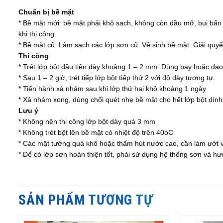
Chuẩn bị bề mặt
* Bề mặt mới: bề mặt phải khô sạch, không còn dầu mỡ, bụi bẩn 
khi thi công.
* Bề mặt cũ: Làm sạch các lớp sơn cũ. Vệ sinh bề mặt. Giải quyết
Thi công
* Trét lớp bột đầu tiên dày khoảng 1 – 2 mm. Dùng bay hoặc dao
* Sau 1 – 2 giờ, trét tiếp lớp bột tiếp thứ 2 với độ dày tương tự.
* Tiến hành xả nhám sau khi lớp thứ hai khô khoảng 1 ngày
* Xả nhám xong, dùng chổi quét nhẹ bề mặt cho hết lớp bột dính 
Lưu ý
* Không nên thi công lớp bột dày quá 3 mm
* Không trét bột lên bề mặt có nhiệt độ trên 40oC
* Các mặt tường quá khô hoặc thấm hút nước cao, cần làm ướt và
* Để có lớp sơn hoàn thiện tốt, phải sử dụng hệ thống sơn và
SẢN PHẨM TƯƠNG TỰ