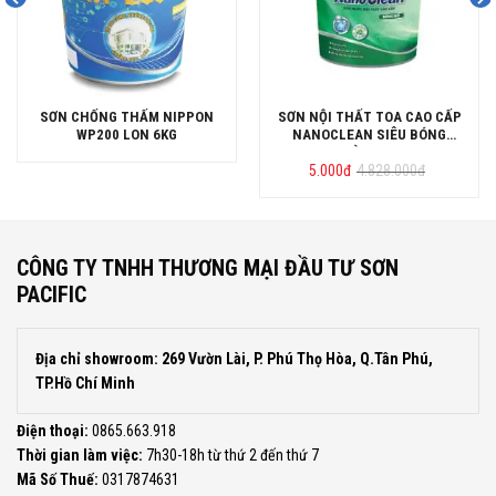
SƠN CHỐNG THẤM NIPPON
SƠN NỘI THẤT TOA CAO CẤP
WP200 LON 6KG
NANOCLEAN SIÊU BÓNG
THÙNG 15L
Giá
Giá
5.000
đ
4.828.000
đ
gốc
hiện
là:
tại
4.828.000đ.
là:
5.000đ.
CÔNG TY TNHH THƯƠNG MẠI ĐẦU TƯ SƠN
PACIFIC
Địa chỉ showroom: 269 Vườn Lài, P. Phú Thọ Hòa, Q.Tân Phú,
TP.Hồ Chí Minh
Điện thoại:
0865.663.918
Thời gian làm việc:
7h30-18h từ thứ 2 đến thứ 7
Mã Số Thuế:
0317874631