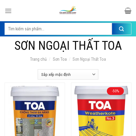
Skip
to
content
Tìm
kiếm:
SƠN NGOẠI THẤT TOA
Trang chủ
/
Sơn Toa
/
Sơn Ngoại Thất Toa
-50%