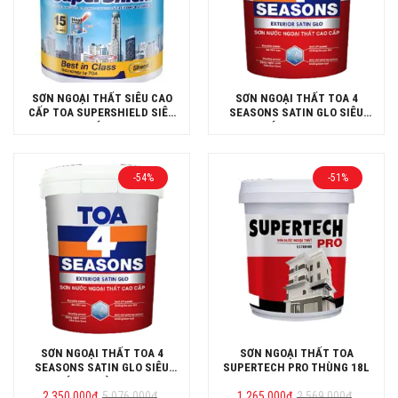
SƠN NGOẠI THẤT SIÊU CAO
SƠN NGOẠI THẤT TOA 4
CẤP TOA SUPERSHIELD SIÊU
SEASONS SATIN GLO SIÊU
BÓNG
BÓNG LON 5L
-54%
-51%
SƠN NGOẠI THẤT TOA 4
SƠN NGOẠI THẤT TOA
SEASONS SATIN GLO SIÊU
SUPERTECH PRO THÙNG 18L
BÓNG THÙNG 18L
Giá
Giá
Giá
Giá
2.350.000
đ
5.076.000
đ
1.265.000
đ
2.569.000
đ