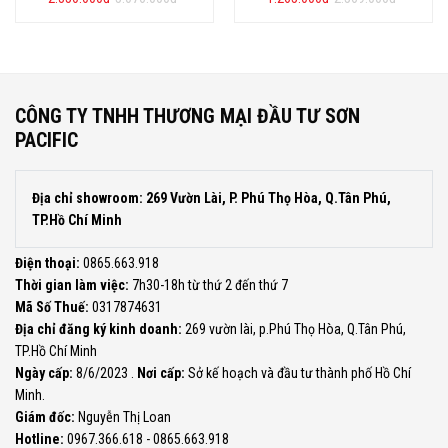
gốc
hiện
gốc
hiện
là:
tại
là:
tại
5.076.000đ.
là:
2.569.000đ.
là:
2.350.000đ.
1.265.000đ.
CÔNG TY TNHH THƯƠNG MẠI ĐẦU TƯ SƠN
PACIFIC
Địa chỉ showroom: 269 Vườn Lài, P. Phú Thọ Hòa, Q.Tân Phú,
TP.Hồ Chí Minh
Điện thoại:
0865.663.918
Thời gian làm việc:
7h30-18h từ thứ 2 đến thứ 7
Mã Số Thuế:
0317874631
Địa chỉ đăng ký kinh doanh:
269 vườn lài, p.Phú Thọ Hòa, Q.Tân Phú,
TP.Hồ Chí Minh
Ngày cấp:
8/6/2023 .
Nơi cấp:
Sở kế hoạch và đầu tư thành phố Hồ Chí
Minh.
Giám đốc:
Nguyễn Thị Loan
Hotline:
0967.366.618 - 0865.663.918