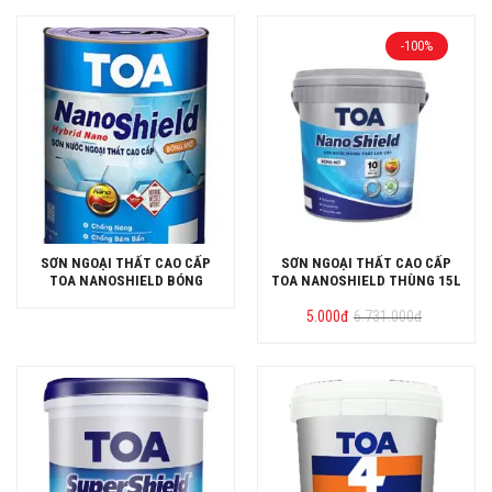
3.520.000đ.
là:
1.710.000đ.
-100%
SƠN NGOẠI THẤT CAO CẤP
SƠN NGOẠI THẤT CAO CẤP
TOA NANOSHIELD BÓNG
TOA NANOSHIELD THÙNG 15L
Giá
Giá
5.000
đ
6.731.000
đ
gốc
hiện
là:
tại
6.731.000đ.
là:
5.000đ.