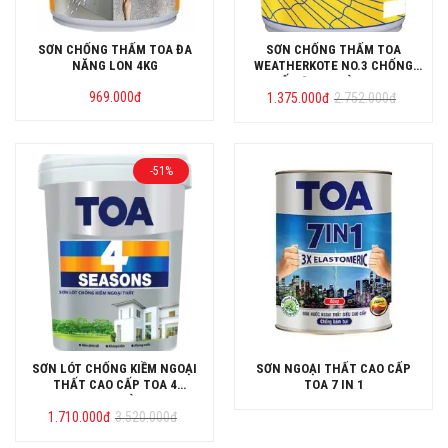
SƠN CHỐNG THẤM TOA ĐA
SƠN CHỐNG THẤM TOA
NĂNG LON 4KG
WEATHERKOTE NO.3 CHỐNG
THẤM ĐEN THÙNG 20KG
Giá
Giá
969.000
đ
1.375.000
đ
2.752.000
đ
gốc
hiện
là:
tại
2.752.000đ.
là:
1.375.000đ.
-51%
SƠN LÓT CHỐNG KIỀM NGOẠI
SƠN NGOẠI THẤT CAO CẤP
THẤT CAO CẤP TOA 4
TOA 7 IN 1
SEASONS THÙNG 18L
Giá
Giá
1.710.000
đ
3.520.000
đ
gốc
hiện
là:
tại