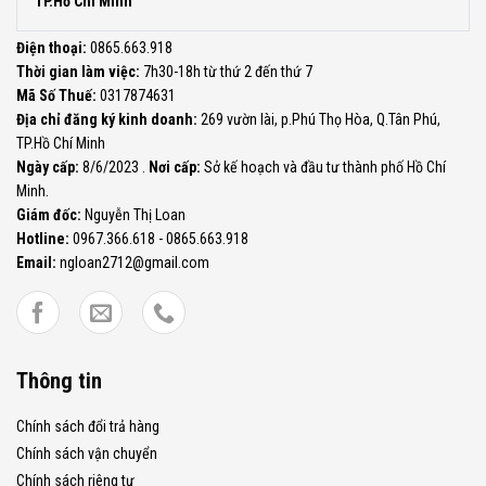
TP.Hồ Chí Minh
Điện thoại:
0865.663.918
Thời gian làm việc:
7h30-18h từ thứ 2 đến thứ 7
Mã Số Thuế:
0317874631
Địa chỉ đăng ký kinh doanh:
269 vườn lài, p.Phú Thọ Hòa, Q.Tân Phú,
TP.Hồ Chí Minh
Ngày cấp:
8/6/2023 .
Nơi cấp:
Sở kế hoạch và đầu tư thành phố Hồ Chí
Minh.
Giám đốc:
Nguyễn Thị Loan
Hotline:
0967.366.618 - 0865.663.918
Email:
ngloan2712@gmail.com
Thông tin
Chính sách đổi trả hàng
Chính sách vận chuyển
Chính sách riêng tư