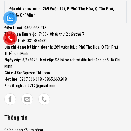
Địa chỉ showroom: 269 Vườn Lài, P. Phú Thọ Hòa, Q.Tân Phú,
TP.Hồ Chí Minh
Điện thoại:
0865.663.918
Thời gian làm việc:
7h30-18h từ thứ 2 đến thứ 7
Mã Số Thuế:
0317874631
Địa chỉ đăng ký kinh doanh:
269 vườn lài, p.Phú Thọ Hòa, Q.Tân Phú,
TP.Hồ Chí Minh
Ngày cấp:
8/6/2023 .
Nơi cấp:
Sở kế hoạch và đầu tư thành phố Hồ Chí
Minh.
Giám đốc:
Nguyễn Thị Loan
Hotline:
0967.366.618 - 0865.663.918
Email:
ngloan2712@gmail.com
Thông tin
Chính sách đổi trả hàng