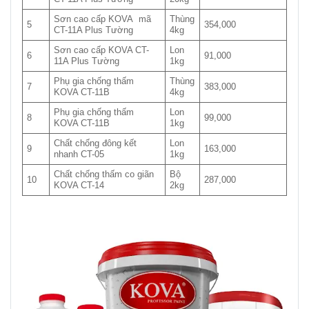
Sơn cao cấp KOVA mã
Thùng
5
354,000
CT-11A Plus Tường
4kg
Sơn cao cấp KOVA CT-
Lon
6
91,000
11A Plus Tường
1kg
Phụ gia chống thấm
Thùng
7
383,000
KOVA CT-11B
4kg
Phụ gia chống thấm
Lon
8
99,000
KOVA CT-11B
1kg
Chất chống đông kết
Lon
9
163,000
nhanh CT-05
1kg
Chất chống thấm co giãn
Bộ
10
287,000
KOVA CT-14
2kg