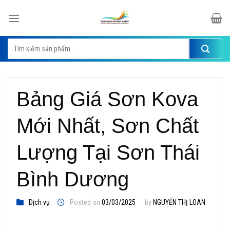
Skip
to
content
Tìm
kiếm:
Bảng Giá Sơn Kova
Mới Nhất, Sơn Chất
Lượng Tại Sơn Thái
Bình Dương
Dịch vụ
Posted on
03/03/2025
by
NGUYỄN THỊ LOAN