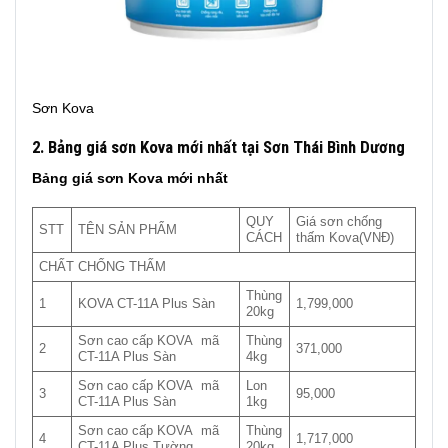
Sơn Kova
2. Bảng giá sơn Kova mới nhất tại Sơn Thái Bình Dương
Bảng giá sơn Kova mới nhất
QUY
Giá sơn chống
STT
TÊN SẢN PHẨM
CÁCH
thấm Kova(VNĐ)
CHẤT CHỐNG THẤM
Thùng
1
KOVA CT-11A Plus Sàn
1,799,000
20kg
Sơn cao cấp KOVA mã
Thùng
2
371,000
CT-11A Plus Sàn
4kg
Sơn cao cấp KOVA mã
Lon
3
95,000
CT-11A Plus Sàn
1kg
Sơn cao cấp KOVA mã
Thùng
4
1,717,000
CT-11A Plus Tường
20kg