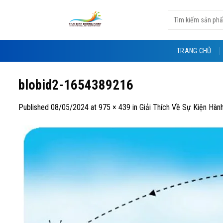
Skip
Tìm
to
kiếm:
content
TRANG CHỦ
blobid2-1654389216
Published
08/05/2024
at
975 × 439
in
Giải Thích Về Sự Kiện Hàn