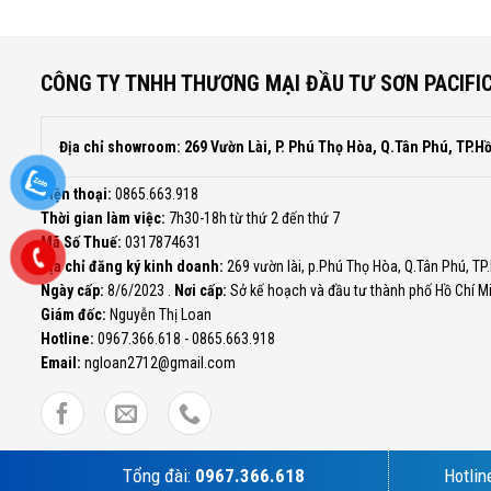
CÔNG TY TNHH THƯƠNG MẠI ĐẦU TƯ SƠN PACIFI
Địa chỉ showroom: 269 Vườn Lài, P. Phú Thọ Hòa, Q.Tân Phú, TP.H
Điện thoại:
0865.663.918
Thời gian làm việc:
7h30-18h từ thứ 2 đến thứ 7
Mã Số Thuế:
0317874631
Địa chỉ đăng ký kinh doanh:
269 vườn lài, p.Phú Thọ Hòa, Q.Tân Phú, TP
Ngày cấp:
8/6/2023 .
Nơi cấp:
Sở kế hoạch và đầu tư thành phố Hồ Chí M
Giám đốc:
Nguyễn Thị Loan
Hotline:
0967.366.618 - 0865.663.918
Email:
ngloan2712@gmail.com
Tổng đài:
0967.366.618
Hotlin