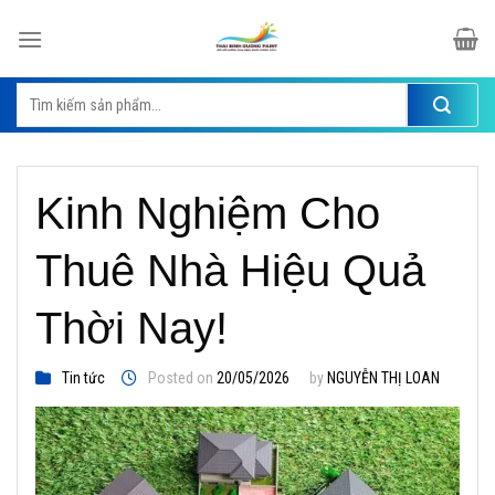
Skip
to
content
Tìm
kiếm:
Kinh Nghiệm Cho
Thuê Nhà Hiệu Quả
Thời Nay!
Tin tức
Posted on
20/05/2026
by
NGUYỄN THỊ LOAN