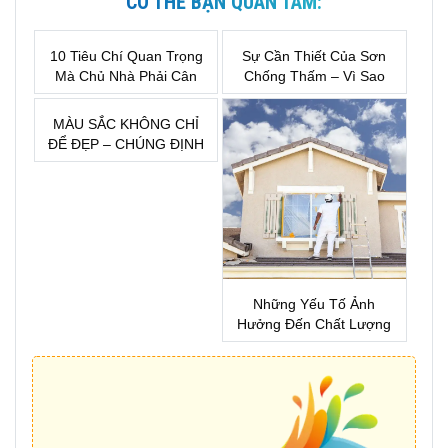
CÓ THỂ BẠN QUAN TÂM:
10 Tiêu Chí Quan Trọng
Sự Cần Thiết Của Sơn
Mà Chủ Nhà Phải Cân
Chống Thấm – Vì Sao
Nhắc Trước Khi Lựa
Đây Là Khoản Đầu Tư
Chọn Sơn Nước
Bắt Buộc Khi Xây Nhà?
MÀU SẮC KHÔNG CHỈ
ĐỂ ĐẸP – CHÚNG ĐỊNH
HÌNH CẢM XÚC CỦA
MỘT KHÔNG GIAN
Những Yếu Tố Ảnh
Hưởng Đến Chất Lượng
Sơn Nhà !