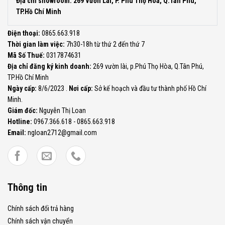
Địa chỉ showroom: 269 Vườn Lài, P. Phú Thọ Hòa, Q.Tân Phú,
TP.Hồ Chí Minh
Điện thoại:
0865.663.918
Thời gian làm việc:
7h30-18h từ thứ 2 đến thứ 7
Mã Số Thuế:
0317874631
Địa chỉ đăng ký kinh doanh:
269 vườn lài, p.Phú Thọ Hòa, Q.Tân Phú,
TP.Hồ Chí Minh
Ngày cấp:
8/6/2023 .
Nơi cấp:
Sở kế hoạch và đầu tư thành phố Hồ Chí
Minh.
Giám đốc:
Nguyễn Thị Loan
Hotline:
0967.366.618 - 0865.663.918
Email:
ngloan2712@gmail.com
Thông tin
Chính sách đổi trả hàng
Chính sách vận chuyển