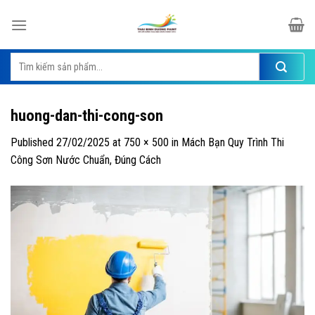
Skip
to
content
Tìm
kiếm:
huong-dan-thi-cong-son
Published
27/02/2025
at
750 × 500
in
Mách Bạn Quy Trình Thi
Công Sơn Nước Chuẩn, Đúng Cách