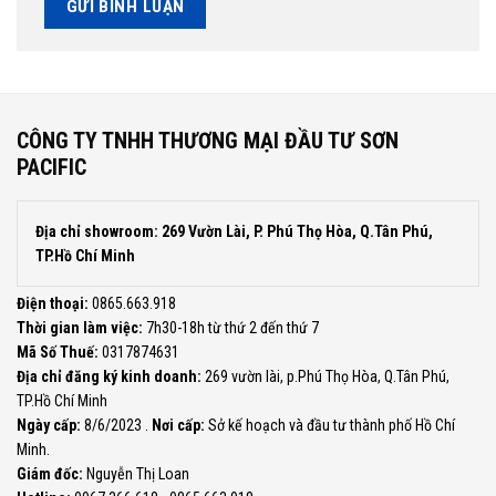
CÔNG TY TNHH THƯƠNG MẠI ĐẦU TƯ SƠN
PACIFIC
Địa chỉ showroom: 269 Vườn Lài, P. Phú Thọ Hòa, Q.Tân Phú,
TP.Hồ Chí Minh
Điện thoại:
0865.663.918
Thời gian làm việc:
7h30-18h từ thứ 2 đến thứ 7
Mã Số Thuế:
0317874631
Địa chỉ đăng ký kinh doanh:
269 vườn lài, p.Phú Thọ Hòa, Q.Tân Phú,
TP.Hồ Chí Minh
Ngày cấp:
8/6/2023 .
Nơi cấp:
Sở kế hoạch và đầu tư thành phố Hồ Chí
Minh.
Giám đốc:
Nguyễn Thị Loan