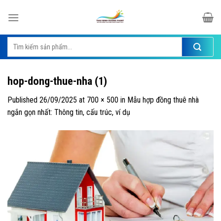
Skip
to
content
Tìm
kiếm:
hop-dong-thue-nha (1)
Published
26/09/2025
at
700 × 500
in
Mẫu hợp đồng thuê nhà
ngắn gọn nhất: Thông tin, cấu trúc, ví dụ