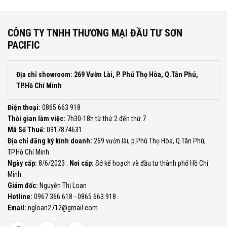
CÔNG TY TNHH THƯƠNG MẠI ĐẦU TƯ SƠN
PACIFIC
Địa chỉ showroom: 269 Vườn Lài, P. Phú Thọ Hòa, Q.Tân Phú,
TP.Hồ Chí Minh
Điện thoại:
0865.663.918
Thời gian làm việc:
7h30-18h từ thứ 2 đến thứ 7
Mã Số Thuế:
0317874631
Địa chỉ đăng ký kinh doanh:
269 vườn lài, p.Phú Thọ Hòa, Q.Tân Phú,
TP.Hồ Chí Minh
Ngày cấp:
8/6/2023 .
Nơi cấp:
Sở kế hoạch và đầu tư thành phố Hồ Chí
Minh.
Giám đốc:
Nguyễn Thị Loan
Hotline:
0967.366.618 - 0865.663.918
Email:
ngloan2712@gmail.com