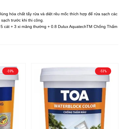
ùng hóa chất tẩy rửa và diệt rêu mốc thích hợp để rửa sạch các
ạch trước khi thi công.
 hợp 5 cát + 3 xi măng thường + 0.8 Dulux AquatechTM Chống Thấm
-59%
-53%