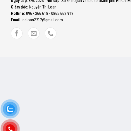
Ngày cấp:
8/6/2023 .
Nơi cấp:
Sở kế hoạch và đầu tư thành phố Hồ Chí M
Giám đốc:
Nguyễn Thị Loan
Hotline:
0967.366.618 - 0865.663.918
Email:
ngloan2712@gmail.com