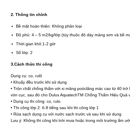
2. Thông tin chính
Bề mặt hoàn thiện:
Không phân loại
Độ phủ:
4 – 5 m2/kg/lớp (tùy thuộc độ dày màng sơn và bề m
Thời gian khô:
1-2 giờ
Số lớp:
2
3.Cách thức thi công
Dụng cụ: cọ, rulô
• Khuấy đều trước khi sử dụng
• Trộn chất chống thấm với xi măng poóclăng mác cao từ 40 trở 
vón cục, sau đó cho Dulux AquatechTM Chống Thấm Hiệu Quả vào 
• Dụng cụ thi công: cọ, rulo.
• Thi công lớp 2: 6-8 tiếng sau khi thi công lớp 1
• Rửa sạch dụng cụ với nước sạch trước và sau khi sử dụng.
Lưu ý: Không thi công khi trời mưa hoặc trong môi trường ẩm ướt