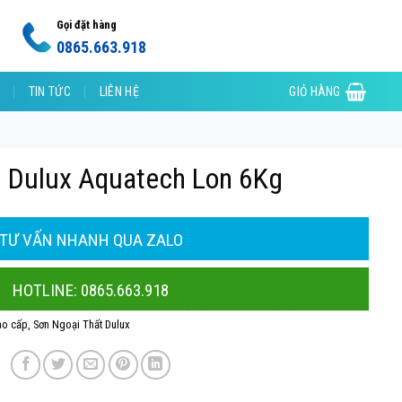
Gọi đặt hàng
0865.663.918
TIN TỨC
LIÊN HỆ
GIỎ HÀNG
 Dulux Aquatech Lon 6Kg
TƯ VẤN NHANH QUA ZALO
HOTLINE: 0865.663.918
ao cấp
,
Sơn Ngoại Thất Dulux