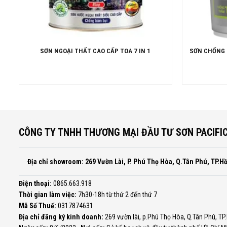
SƠN NGOẠI THẤT CAO CẤP TOA 7 IN 1
SƠN CHỐNG 
CÔNG TY TNHH THƯƠNG MẠI ĐẦU TƯ SƠN PACIFI
Địa chỉ showroom: 269 Vườn Lài, P. Phú Thọ Hòa, Q.Tân Phú, TP.H
Điện thoại:
0865.663.918
Thời gian làm việc:
7h30-18h từ thứ 2 đến thứ 7
Mã Số Thuế:
0317874631
Địa chỉ đăng ký kinh doanh:
269 vườn lài, p.Phú Thọ Hòa, Q.Tân Phú, TP