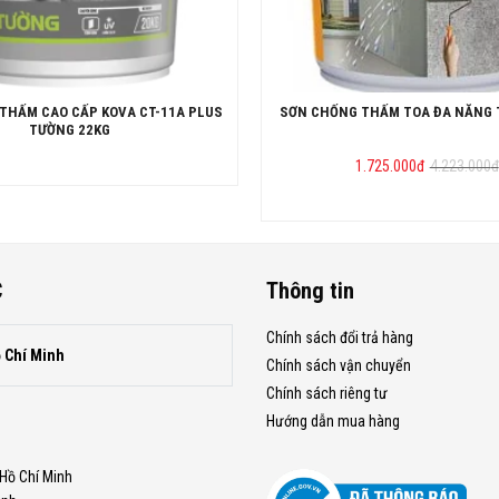
THẤM CAO CẤP KOVA CT-11A PLUS
SƠN CHỐNG THẤM TOA ĐA NĂNG 
TƯỜNG 22KG
Giá
Giá
1.725.000
đ
4.223.000
đ
gốc
hiện
là:
tại
4.223.000
là:
1.725.000
C
Thông tin
Chính sách đổi trả hàng
ồ Chí Minh
Chính sách vận chuyển
Chính sách riêng tư
Hướng dẫn mua hàng
.Hồ Chí Minh