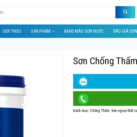
GIỚI THIỆU
SẢN PHẨM
BẢNG MÀU SƠN NƯỚC
BÁO GIÁ SƠN
Sơn Chống Thấm
Danh mục:
Chống Thấm
,
Sơn ngoại thất c