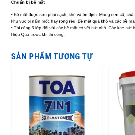
Chuẩn bị bề mặt
• Bề mặt đuợc sơn phải sạch, khô và ổn định. Màng sơn cũ, chấ
khu vực bị nấm mốc hay rong rêu. Bề mặt quá khô và các bề mặt
• Thi công 3 lớp đối với các bề mặt có vết nứt nhỏ. Các khe nứ
Hiệu Quả trước khi thi công.
SẢN PHẨM TƯƠNG TỰ