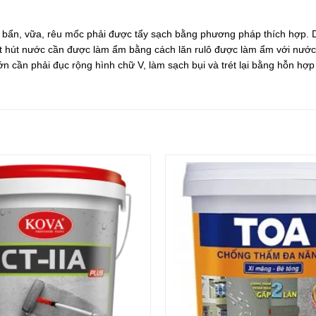
t bẩn, vữa, rêu mốc phải được tẩy sạch bằng phương pháp thích hợp. D
 hút nước cần được làm ẩm bằng cách lăn rulô được làm ẩm với nước s
t lớn cần phải đục rộng hình chữ V, làm sạch bụi và trét lại bằng hỗn