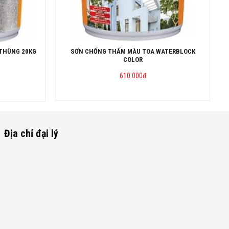
THÙNG 20KG
SƠN CHỐNG THẤM MÀU TOA WATERBLOCK
COLOR
610.000
đ
đ.
đ.
Địa chỉ đại lý