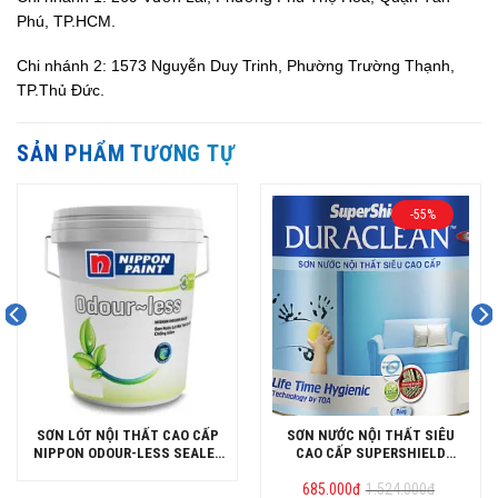
Phú, TP.HCM.
Chi nhánh 2: 1573 Nguyễn Duy Trinh, Phường Trường Thạnh,
TP.Thủ Đức.
SẢN PHẨM TƯƠNG TỰ
-55%
SƠN LÓT NỘI THẤT CAO CẤP
SƠN NƯỚC NỘI THẤT SIÊU
NIPPON ODOUR-LESS SEALER
CAO CẤP SUPERSHIELD
LON 5L
DURACLEAN LON 3.785L
Giá
Giá
685.000
đ
1.524.000
đ