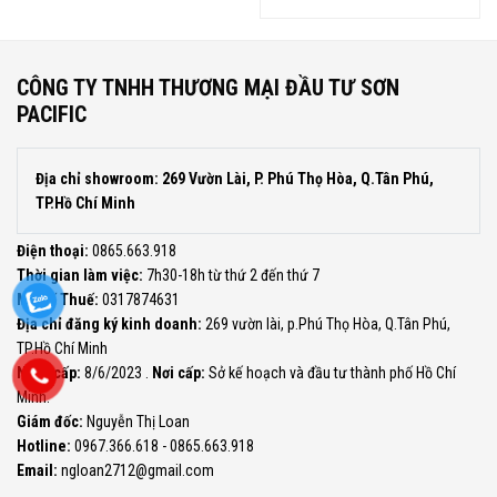
gốc
hiện
là:
tại
1.524.000đ.
là:
685.000đ.
CÔNG TY TNHH THƯƠNG MẠI ĐẦU TƯ SƠN
PACIFIC
Địa chỉ showroom: 269 Vườn Lài, P. Phú Thọ Hòa, Q.Tân Phú,
TP.Hồ Chí Minh
Điện thoại:
0865.663.918
Thời gian làm việc:
7h30-18h từ thứ 2 đến thứ 7
Mã Số Thuế:
0317874631
Địa chỉ đăng ký kinh doanh:
269 vườn lài, p.Phú Thọ Hòa, Q.Tân Phú,
TP.Hồ Chí Minh
Ngày cấp:
8/6/2023 .
Nơi cấp:
Sở kế hoạch và đầu tư thành phố Hồ Chí
Minh.
Giám đốc:
Nguyễn Thị Loan
Hotline:
0967.366.618 - 0865.663.918
Email:
ngloan2712@gmail.com