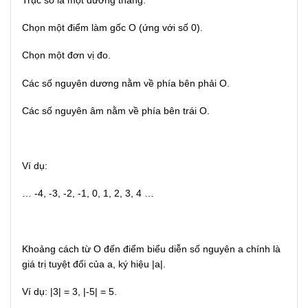
Trục số là một đường thẳng:
Chọn một điểm làm gốc O (ứng với số 0).
Chọn một đơn vị đo.
Các số nguyên dương nằm về phía bên phải O.
Các số nguyên âm nằm về phía bên trái O.
Ví dụ:
… -4, -3, -2, -1, 0, 1, 2, 3, 4 …
Khoảng cách từ O đến điểm biểu diễn số nguyên a chính là
giá trị tuyệt đối của a, ký hiệu |a|.
Ví dụ: |3| = 3, |-5| = 5.