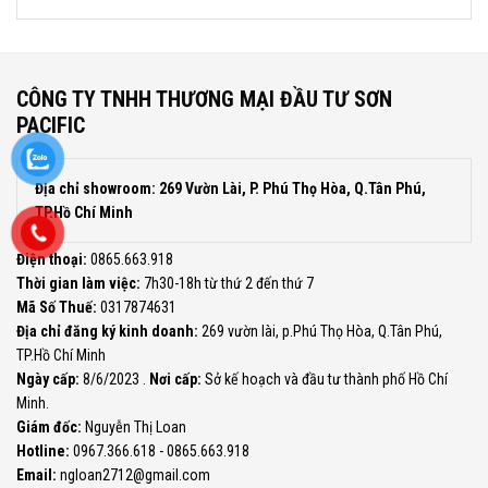
CÔNG TY TNHH THƯƠNG MẠI ĐẦU TƯ SƠN
PACIFIC
Địa chỉ showroom: 269 Vườn Lài, P. Phú Thọ Hòa, Q.Tân Phú,
TP.Hồ Chí Minh
Điện thoại:
0865.663.918
Thời gian làm việc:
7h30-18h từ thứ 2 đến thứ 7
Mã Số Thuế:
0317874631
Địa chỉ đăng ký kinh doanh:
269 vườn lài, p.Phú Thọ Hòa, Q.Tân Phú,
TP.Hồ Chí Minh
Ngày cấp:
8/6/2023 .
Nơi cấp:
Sở kế hoạch và đầu tư thành phố Hồ Chí
Minh.
Giám đốc:
Nguyễn Thị Loan
Hotline:
0967.366.618 - 0865.663.918
Email:
ngloan2712@gmail.com