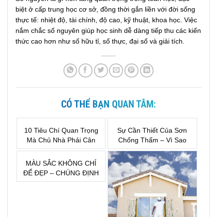
biệt ở cấp trung học cơ sở, đồng thời gắn liền với đời sống
thực tế: nhiệt độ, tài chính, độ cao, kỹ thuật, khoa học. Việc
nắm chắc số nguyên giúp học sinh dễ dàng tiếp thu các kiến
thức cao hơn như số hữu tỉ, số thực, đại số và giải tích.
CÓ THỂ BẠN QUAN TÂM:
10 Tiêu Chí Quan Trọng
Sự Cần Thiết Của Sơn
Mà Chủ Nhà Phải Cân
Chống Thấm – Vì Sao
Nhắc Trước Khi Lựa
Đây Là Khoản Đầu Tư
Chọn Sơn Nước
Bắt Buộc Khi Xây Nhà?
MÀU SẮC KHÔNG CHỈ
ĐỂ ĐẸP – CHÚNG ĐỊNH
HÌNH CẢM XÚC CỦA
MỘT KHÔNG GIAN