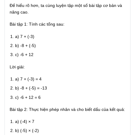
Để hiểu rõ hơn, ta cùng luyện tập một số bài tập cơ bản và
nâng cao.
Bài tập 1: Tính các tổng sau:
a) 7 + (-3)
b) -8 + (-5)
c) -6 + 12
Lời giải:
a) 7 + (-3) = 4
b) -8 + (-5) = -13
c) -6 + 12 = 6
Bài tập 2: Thực hiện phép nhân và cho biết dấu của kết quả:
a) (-4) × 7
b) (-5) × (-2)