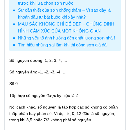
trước khi lựa chọn sơn nước
Sự cần thiết của sơn chống thấm – Vì sao đây là
khoản đầu tư bắt buộc khi xây nhà?
MÀU SẮC KHÔNG CHỈ ĐỂ ĐẸP – CHÚNG ĐỊNH
HÌNH CẢM XÚC CỦA MỘT KHÔNG GIAN
Những yếu tố ảnh hưởng đến chất lượng sơn nhà !
Tìm hiểu những sai lầm khi thi công sơn giả đá!
Số nguyên dương: 1, 2, 3, 4, …
Số nguyên âm: -1, -2, -3, -4, …
Số 0
Tập hợp số nguyên được ký hiệu là Z.
Nói cách khác, số nguyên là tập hợp các số không có phần
thập phân hay phân số. Ví dụ: -5, 0, 12 đều là số nguyên,
trong khi 3,5 hoặc 7/2 không phải số nguyên.