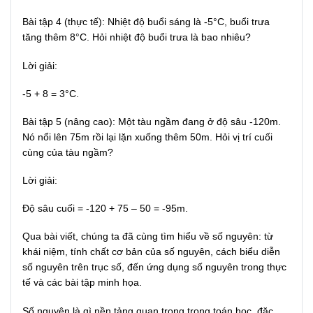
Bài tập 4 (thực tế): Nhiệt độ buổi sáng là -5°C, buổi trưa
tăng thêm 8°C. Hỏi nhiệt độ buổi trưa là bao nhiêu?
Lời giải:
-5 + 8 = 3°C.
Bài tập 5 (nâng cao): Một tàu ngầm đang ở độ sâu -120m.
Nó nổi lên 75m rồi lại lặn xuống thêm 50m. Hỏi vị trí cuối
cùng của tàu ngầm?
Lời giải:
Độ sâu cuối = -120 + 75 – 50 = -95m.
Qua bài viết, chúng ta đã cùng tìm hiểu về số nguyên: từ
khái niệm, tính chất cơ bản của số nguyên, cách biểu diễn
số nguyên trên trục số, đến ứng dụng số nguyên trong thực
tế và các bài tập minh họa.
Số nguyên là gì nền tảng quan trọng trong toán học, đặc