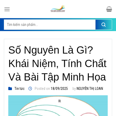
Skip
to
content
Tìm
kiếm:
Số Nguyên Là Gì?
Khái Niệm, Tính Chất
Và Bài Tập Minh Họa
Tin tức
Posted on
18/09/2025
by
NGUYỄN THỊ LOAN